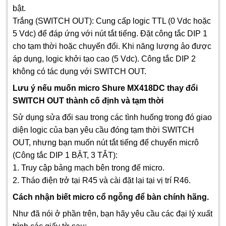
bật.
Trắng (SWITCH OUT): Cung cấp logic TTL (0 Vdc hoặc
5 Vdc) để đáp ứng với nút tắt tiếng. Đặt công tắc DIP 1
cho tạm thời hoặc chuyển đổi. Khi năng lượng ảo được
áp dụng, logic khởi tạo cao (5 Vdc). Công tắc DIP 2
không có tác dụng với SWITCH OUT.
Lưu ý nếu muốn micro Shure MX418DC thay đổi
SWITCH OUT thành cố định và tạm thời
Sử dụng sửa đổi sau trong các tình huống trong đó giao
diện logic của bạn yêu cầu đóng tạm thời SWITCH
OUT, nhưng bạn muốn nút tắt tiếng để chuyển micrô
(Công tắc DIP 1 BẬT, 3 TẮT):
1. Truy cập bảng mạch bên trong đế micro.
2. Tháo điện trở tại R45 và cài đặt lại tại vị trí R46.
Cách nhận biết
micro
cổ ngỗng để bàn
chính hãng.
Như đã nói ở phần trên, bạn hãy yêu cầu các đại lý xuất