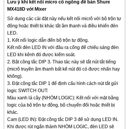
Lưu ý khi kết nối micro cổ ngỗng để bàn Shure
MX418D với Mixer
Sử dụng các cài đặt này nếu kết nối micrô với bộ trộn tự
động hoặc thiết bị khác tắt âm thanh và điều khiển đèn
LED.
1. Kết nối logic dẫn đến bộ trộn tự động.
Kết nối đèn LED IN với đầu ra cổng để chiếu sáng đèn
LED khi kênh đó được kiểm soát.
2. Bật công tắc DIP 3. Thao tác này sẽ tắt nút tắt tiếng
(micrô truyền âm thanh bất kể nút đó có được nhấn hay
không).
3. Đặt công tắc DIP 1 để định cấu hình cách nút tắt gửi
logic SWITCH OUT:
Màu xanh lá cây (NHÓM LOGIC): Kết nối với mặt bằng
logic của bộ trộn tự động, bộ chuyển đổi hoặc thiết bị
khác.
Cam (LED IN): Đặt công tắc DIP 3 để sử dụng LED IN.
Khi được rút ngắn thành NHÓM LOGIC, đèn LED sẽ