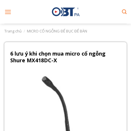
Skip
to
content
Trang chủ
/
MICRO CỔ NGỖNG ĐỂ BỤC ĐỂ BÀN
6 lưu ý khi chọn mua micro cổ ngỗng
Shure MX418DC-X