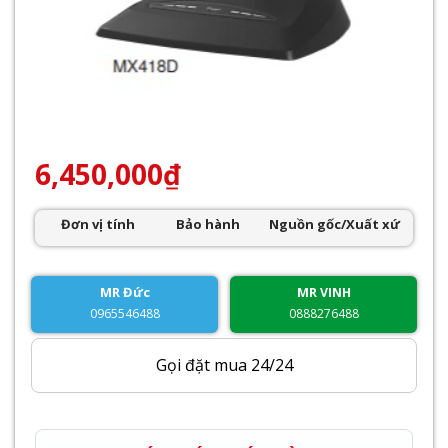
6,450,000
₫
Đơn vị tính
Bảo hành
Nguồn gốc/Xuất xứ
MR Đức
MR VINH
0965546488
0888276488
Gọi đặt mua 24/24