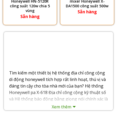
Honeywell HN-5120R
mixer Honeywell X-
công suất 120w chia 5
DA1500 công suất 500w
vùng
Sẵn hàng
Sẵn hàng
Tìm kiếm một thiết bị hệ thống địa chỉ công cộng
di động honeywell tích hợp rất linh hoạt, thú vị và
đáng tin cậy cho tòa nhà mới của bạn? Hệ thống
Honeywell pa X-618 Địa chỉ công cộng kỹ thuật số
và Hệ thống báo động bằng giọng nói chính xác là
những gì bạn cần có Chất lượng X Wonderful
Xem thêm
được xác định lại, Thiết kế Xpert và Lợi ích Xtra.