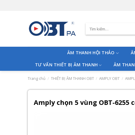
Skip
to
content
Tìm
kiếm:
ÂM THANH HỘI THẢO
Â
TƯ VẤN THIẾT BỊ ÂM THANH
ÂM THAN
Trang chủ
/
THIẾT BỊ ÂM THANH OBT
/
AMPLY OBT
/
AMPL
Amply chọn 5 vùng OBT-6255 