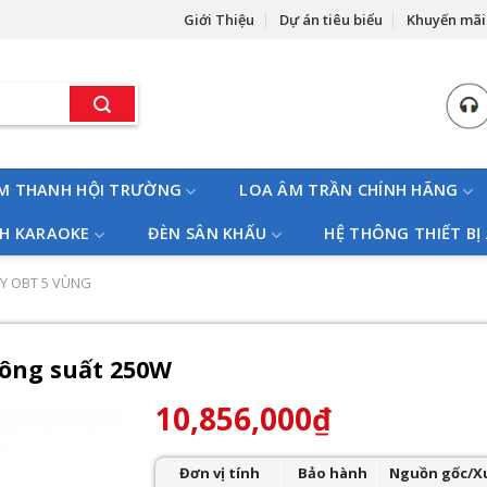
Giới Thiệu
Dự án tiêu biểu
Khuyến mãi
M THANH HỘI TRƯỜNG
LOA ÂM TRẦN CHÍNH HÃNG
H KARAOKE
ĐÈN SÂN KHẤU
HỆ THÔNG THIẾT BỊ
Y OBT 5 VÙNG
công suất 250W
10,856,000
₫
Đơn vị tính
Bảo hành
Nguồn gốc/X