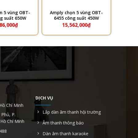
n 5 vùng OBT-
Amply chọn 5 vùng OBT-
ng suất 650W
6455 công suất 450W
86,000
₫
15,562,000
₫
DỊCH VỤ
 Hồ Chí Minh
Lắp dàn âm thanh hội trường
 Phủ, P.
 Hồ Chí Minh
Âm thanh thông báo
6488
Dàn âm thanh karaoke