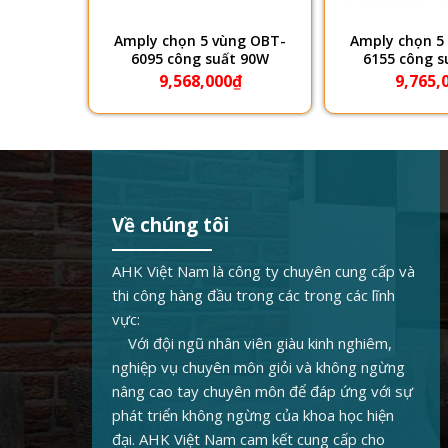
ng OBT-
Amply chọn 5 vùng OBT-
Amply chọn 5
 350W
6095 công suất 90W
6155 công s
₫
9,568,000
₫
9,765,
Về chúng tôi
AHK Việt Nam là công ty chuyên cung cấp và
thi công hàng đầu trong các trong các lĩnh
vực:
Với đội ngũ nhân viên giàu kinh nghiêm,
nghiệp vụ chuyên môn giỏi và không ngừng
nâng cao tay chuyên môn để đáp ứng với sự
phát triển không ngừng của khoa học hiện
đại. AHK Việt Nam cam kết cung cấp cho