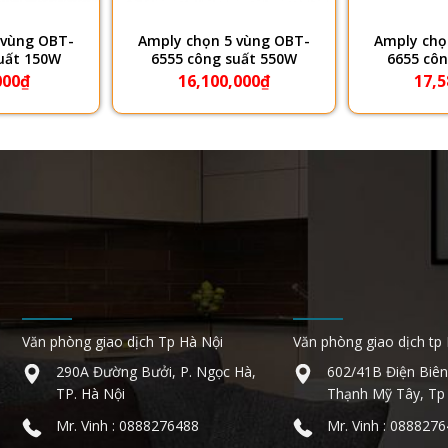
 vùng OBT-
Amply chọn 5 vùng OBT-
Amply chọ
uất 150W
6555 công suất 550W
6655 cô
000
₫
16,100,000
₫
17,5
Văn phòng giao dịch Tp Hà Nội
Văn phòng giao dịch tp
290A Đường Bưởi, P. Ngọc Hà,
602/41B Điện Biên
TP. Hà Nội
Thạnh Mỹ Tây, Tp
Mr. Vinh : 0888276488
Mr. Vinh : 088827