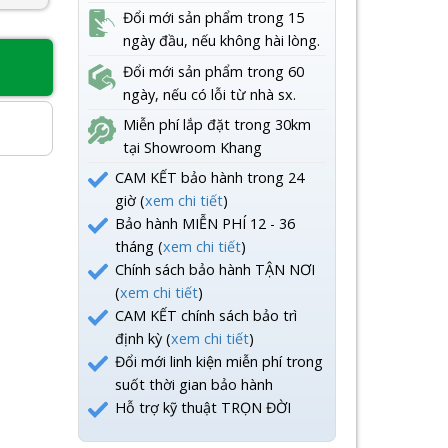
Đổi mới sản phẩm trong 15
ngày đầu, nếu không hài lòng.
Đổi mới sản phẩm trong 60
8
ngày, nếu có lỗi từ nhà sx.
Miễn phí lắp đặt trong 30km
tại Showroom Khang
CAM KẾT bảo hành trong 24
giờ (
xem chi tiết
)
Bảo hành MIỄN PHÍ 12 - 36
tháng (
xem chi tiết
)
Chính sách bảo hành TẬN NƠI
(
xem chi tiết
)
CAM KẾT chính sách bảo trì
định kỳ (
xem chi tiết
)
Đổi mới linh kiện miễn phí trong
suốt thời gian bảo hành
Hỗ trợ kỹ thuật TRỌN ĐỜI