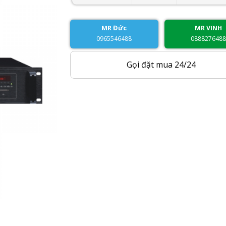
MR Đức
MR VINH
0965546488
088827648
Gọi đặt mua 24/24