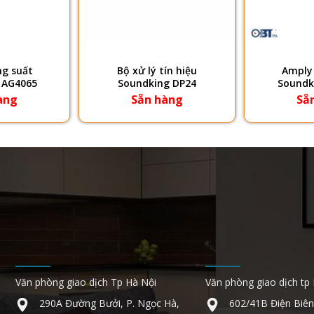
g suất
Bộ xử lý tín hiệu
Amply
 AG4065
Soundking DP24
Soundk
àng
Sẵn hàng
Sẵ
Văn phòng giao dịch Tp Hà Nội
Văn phòng giao dịch tp
290A Đường Bưởi, P. Ngọc Hà,
602/41B Điện Biên