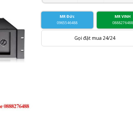
MR Đức
MR VINH
0965546488
088827648
Gọi đặt mua 24/24