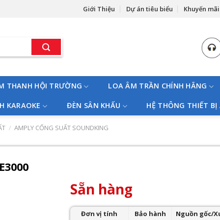
Giới Thiệu
Dự án tiêu biểu
Khuyến mãi
M THANH HỘI TRƯỜNG
LOA ÂM TRẦN CHÍNH HÃNG
H KARAOKE
ĐÈN SÂN KHẤU
HỆ THÔNG THIẾT BỊ
ẤT
/
AMPLY CỐNG SUẤT SOUNDKING
E3000
Sẵn hàng
Đơn vị tính
Bảo hành
Nguồn gốc/X