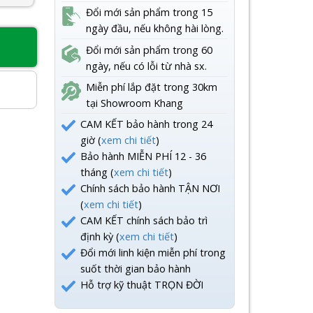
Đổi mới sản phẩm trong 15
ngày đầu, nếu không hài lòng.
Đổi mới sản phẩm trong 60
8
ngày, nếu có lỗi từ nhà sx.
Miễn phí lắp đặt trong 30km
tại Showroom Khang
CAM KẾT bảo hành trong 24
giờ (
xem chi tiết
)
Bảo hành MIỄN PHÍ 12 - 36
tháng (
xem chi tiết
)
Chính sách bảo hành TẬN NƠI
(
xem chi tiết
)
CAM KẾT chính sách bảo trì
định kỳ (
xem chi tiết
)
Đổi mới linh kiện miễn phí trong
suốt thời gian bảo hành
Hỗ trợ kỹ thuật TRỌN ĐỜI