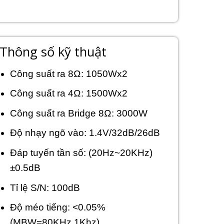
Thông số kỹ thuật
Công suất ra 8Ω: 1050Wx2
Công suất ra 4Ω: 1500Wx2
Công suất ra Bridge 8Ω: 3000W
Độ nhạy ngõ vào: 1.4V/32dB/26dB
Đáp tuyến tần số: (20Hz~20KHz)
±0.5dB
Tỉ lệ S/N: 100dB
Độ méo tiếng: <0.05%
(MBW=80KHz,1Khz)