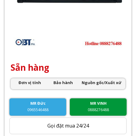
Sẵn hàng
Đơn vị tính
Bảo hành
Nguồn gốc/Xuất xứ
MR Đức
MR VINH
0965546488
0888276488
Gọi đặt mua 24/24