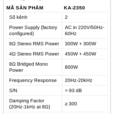
MÃ SẢN PHẨM
KA-2350
Số kênh
2
Power Supply (factory
AC in 220V/50Hz-
configured)
60Hz
8Ω Stereo RMS Power
300W + 300W
4Ω Stereo RMS Power
450W + 450W
8Ω Bridged Mono
800W
Power
Frequency Response
20Hz-20kHz
S/N
> 93 dB
Damping Factor
≥ 300
(20Hz-1kHz at 8Ω)