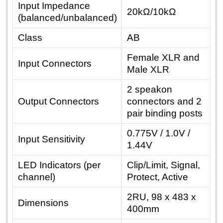
Input Impedance
20kΩ/10kΩ
(balanced/unbalanced)
Class
AB
Female XLR and
Input Connectors
Male XLR
2 speakon
Output Connectors
connectors and 2
pair binding posts
0.775V / 1.0V /
Input Sensitivity
1.44V
LED Indicators (per
Clip/Limit, Signal,
channel)
Protect, Active
2RU, 98 x 483 x
Dimensions
400mm