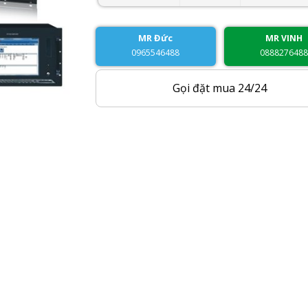
MR Đức
MR VINH
0965546488
088827648
Gọi đặt mua 24/24