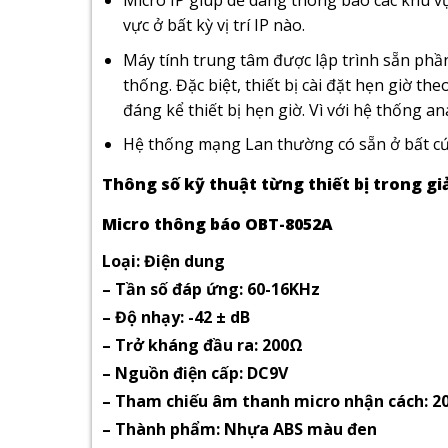
Micro IP giúp dễ dàng thông báo các khu v
vực ở bất kỳ vị trí IP nào.
Máy tính trung tâm được lập trình sẵn phầ
thống. Đặc biệt, thiết bị cài đặt hẹn giờ th
đáng kể thiết bị hẹn giờ. Vì với hệ thống an
Hệ thống mạng Lan thường có sẵn ở bất c
Thông số kỹ thuật từng thiết bị trong g
Micro thông báo OBT-8052A
Loại: Điện dung
– Tần số đáp ứng: 60-16KHz
– Độ nhạy: -42 ± dB
– Trở kháng đầu ra: 200Ω
– Nguồn điện cấp: DC9V
– Tham chiếu âm thanh micro nhận cách: 20
– Thành phẩm: Nhựa ABS màu đen