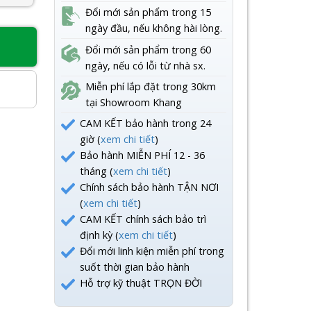
Đổi mới sản phẩm trong 15
ngày đầu, nếu không hài lòng.
Đổi mới sản phẩm trong 60
8
ngày, nếu có lỗi từ nhà sx.
Miễn phí lắp đặt trong 30km
tại Showroom Khang
CAM KẾT bảo hành trong 24
giờ (
xem chi tiết
)
Bảo hành MIỄN PHÍ 12 - 36
tháng (
xem chi tiết
)
Chính sách bảo hành TẬN NƠI
(
xem chi tiết
)
CAM KẾT chính sách bảo trì
định kỳ (
xem chi tiết
)
Đổi mới linh kiện miễn phí trong
suốt thời gian bảo hành
Hỗ trợ kỹ thuật TRỌN ĐỜI