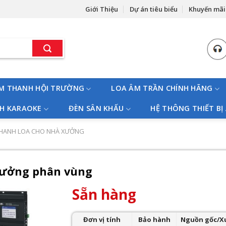
Giới Thiệu
Dự án tiêu biểu
Khuyến mãi
M THANH HỘI TRƯỜNG
LOA ÂM TRẦN CHÍNH HÃNG
H KARAOKE
ĐÈN SÂN KHẤU
HỆ THÔNG THIẾT BỊ
THANH LOA CHO NHÀ XƯỞNG
xưởng phân vùng
Sẵn hàng
Đơn vị tính
Bảo hành
Nguồn gốc/X