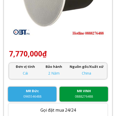
7,770,000
₫
Đơn vị tính
Bảo hành
Nguồn gốc/Xuất xứ
Cái
2 Năm
China
MR Đức
MR VINH
0965546488
0888276488
Gọi đặt mua 24/24