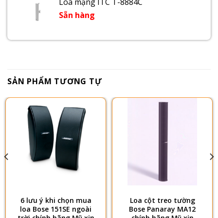
Loa mạng ITC T-8884C
Sẵn hàng
SẢN PHẨM TƯƠNG TỰ
6 lưu ý khi chọn mua
Loa cột treo tường
loa Bose 151SE ngoài
Bose Panaray MA12
trời chính hãng Mỹ xịn
chính hãng Mỹ xịn