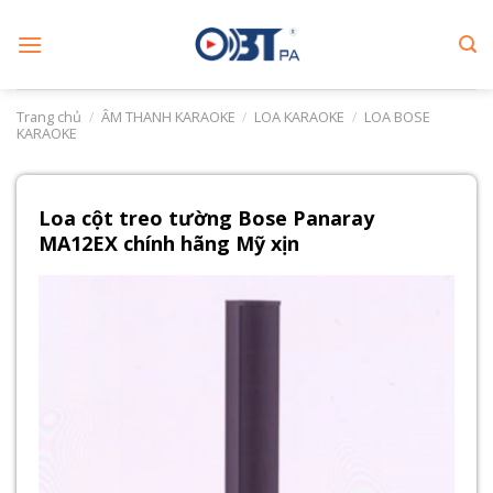
Skip
to
content
Trang chủ
/
ÂM THANH KARAOKE
/
LOA KARAOKE
/
LOA BOSE
KARAOKE
Loa cột treo tường Bose Panaray
MA12EX chính hãng Mỹ xịn