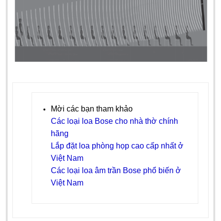
Mời các bạn tham khảo
Các loại loa Bose cho nhà thờ chính
hãng
Lắp đặt loa phòng họp cao cấp nhất ở
Việt Nam
Các loại loa âm trần Bose phổ biến ở
Việt Nam