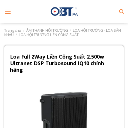
Skip
to
content
Trang chủ
/
ÂM THANH HỘI TRƯỜNG
/
LOA HỘI TRƯỜNG - LOA SÂN
KHẤU
/
LOA HỘI TRƯỜNG LIỀN CÔNG SUẤT
Loa Full 2Way Liền Công Suất 2.500w
Ultranet DSP Turbosound IQ10 chính
hãng