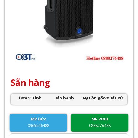
Sẵn hàng
Đơn vị tính
Bảo hành
Nguồn gốc/Xuất xứ
MR Đức
MR VINH
0965546488
0888276488