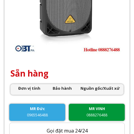
Sẵn hàng
Đơn vị tính
Bảo hành
Nguồn gốc/Xuất xứ
MR Đức
MR VINH
0965546488
0888276488
Gọi đặt mua 24/24