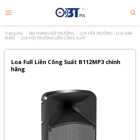
Skip
to
content
Trang chủ
/
ÂM THANH HỘI TRƯỜNG
/
LOA HỘI TRƯỜNG - LOA SÂN
KHẤU
/
LOA HỘI TRƯỜNG LIỀN CÔNG SUẤT
Loa Full Liền Công Suất B112MP3 chính
hãng