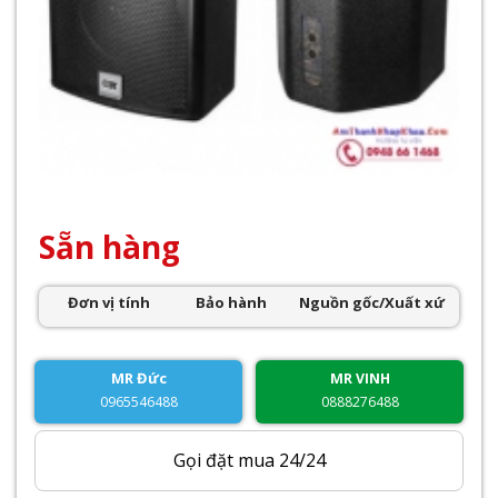
Sẵn hàng
Đơn vị tính
Bảo hành
Nguồn gốc/Xuất xứ
MR Đức
MR VINH
0965546488
0888276488
Gọi đặt mua 24/24