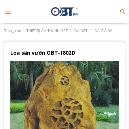
Skip
to
content
Trang chủ
/
THIẾT BỊ ÂM THANH OBT
/
LOA OBT
/
LOA GIẢ ĐÁ
Loa sân vườn OBT-1802D