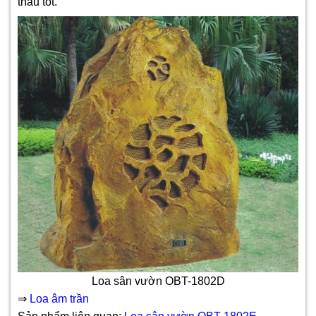
thấu tốt.
Loa sân vườn OBT-1802D
⇒
Loa âm trần