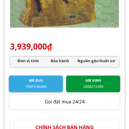
3,939,000
₫
Đơn vị tính
Bảo hành
Nguồn gốc/Xuất xứ
MR Đức
MR VINH
0965546488
0888276488
Gọi đặt mua 24/24
CHÍNH SÁCH BÁN HÀNG