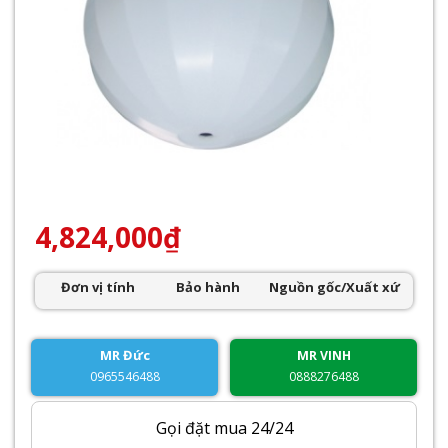
4,824,000
₫
Đơn vị tính
Bảo hành
Nguồn gốc/Xuất xứ
MR Đức
MR VINH
0965546488
0888276488
Gọi đặt mua 24/24