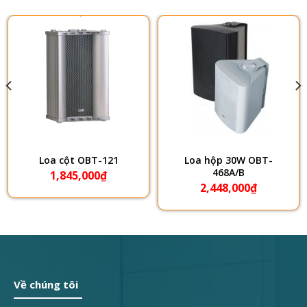
Loa cột OBT-121
Loa hộp 30W OBT-
468A/B
1,845,000
₫
2,448,000
₫
Về chúng tôi