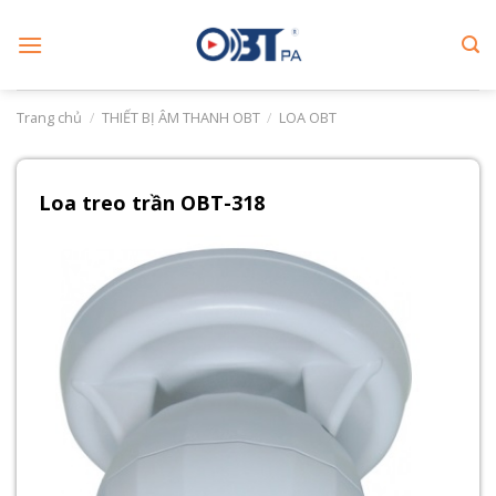
Skip
to
content
Trang chủ
/
THIẾT BỊ ÂM THANH OBT
/
LOA OBT
​Loa treo trần OBT-318