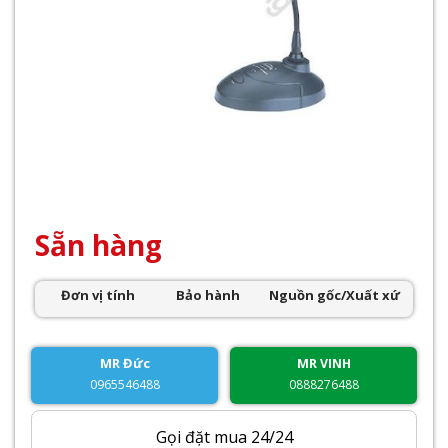
Sẵn hàng
Đơn vị tính
Bảo hành
Nguồn gốc/Xuất xứ
MR Đức
MR VINH
0965546488
0888276488
Gọi đặt mua 24/24