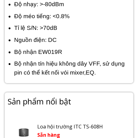
Độ nhạy: >-80dBm
Độ méo tiếng: <0.8%
Tỉ lệ S/N: >70dB
Nguồn điện: DC
Bộ nhận EW019R
Bộ nhận tín hiệu không dây VFF, sử dụng
pin có thể kết nối vói mixer,EQ.
Sản phẩm nổi bật
Loa hội trường ITC TS-608H
Sẵn hàng