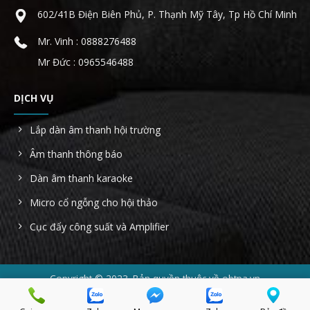
602/41B Điện Biên Phủ, P. Thạnh Mỹ Tây, Tp Hồ Chí Minh
Mr. Vinh : 0888276488
Mr Đức : 0965546488
DỊCH VỤ
Lắp dàn âm thanh hội trường
Âm thanh thông báo
Dàn âm thanh karaoke
Micro cổ ngỗng cho hội thảo
Cục đẩy công suất và Amplifier
Copyright © 2023. Bản quyền thuộc về obtpa.vn
Công ty TNHH AHK Sài Gòn - MST: 0314022854 - Địa chỉ: 602/41B
Điện Biên Phủ, Phường 22, Quận Bình Thạnh, Tp Hồ Chí Minh.