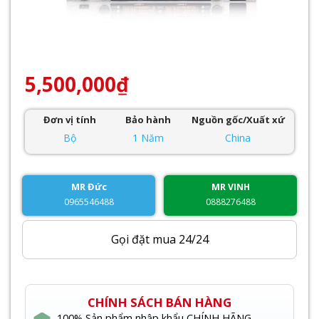
5,500,000
₫
Đơn vị tính
Bảo hành
Nguồn gốc/Xuất xứ
Bộ
1 Năm
China
MR Đức
MR VINH
0965546488
0888276488
Gọi đặt mua 24/24
CHÍNH SÁCH BÁN HÀNG
100% Sản phẩm nhập khẩu CHÍNH HÃNG