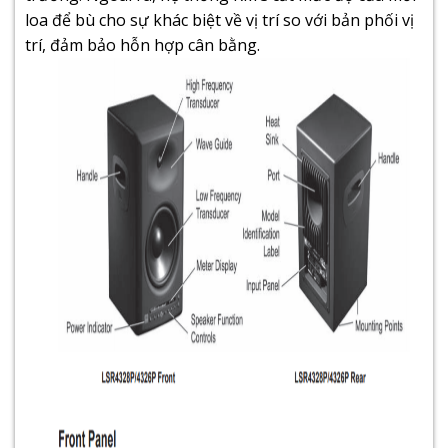
loa để bù cho sự khác biệt về vị trí so với bản phối vị
trí, đảm bảo hỗn hợp cân bằng.