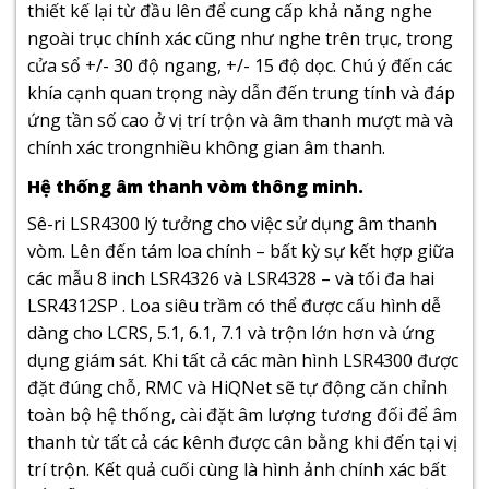
thiết kế lại từ đầu lên để cung cấp khả năng nghe
ngoài trục chính xác cũng như nghe trên trục, trong
cửa sổ +/- 30 độ ngang, +/- 15 độ dọc. Chú ý đến các
khía cạnh quan trọng này dẫn đến trung tính và đáp
ứng tần số cao ở vị trí trộn và âm thanh mượt mà và
chính xác trongnhiều không gian âm thanh.
Hệ thống âm thanh vòm thông minh.
Sê-ri LSR4300 lý tưởng cho việc sử dụng âm thanh
vòm. Lên đến tám loa chính – bất kỳ sự kết hợp giữa
các mẫu 8 inch LSR4326 và LSR4328 – và tối đa hai
LSR4312SP . Loa siêu trầm có thể được cấu hình dễ
dàng cho LCRS, 5.1, 6.1, 7.1 và trộn lớn hơn và ứng
dụng giám sát. Khi tất cả các màn hình LSR4300 được
đặt đúng chỗ, RMC và HiQNet sẽ tự động căn chỉnh
toàn bộ hệ thống, cài đặt âm lượng tương đối để âm
thanh từ tất cả các kênh được cân bằng khi đến tại vị
trí trộn. Kết quả cuối cùng là hình ảnh chính xác bất