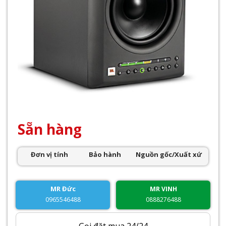
Sẵn hàng
Đơn vị tính
Bảo hành
Nguồn gốc/Xuất xứ
MR Đức
MR VINH
0965546488
0888276488
Gọi đặt mua 24/24