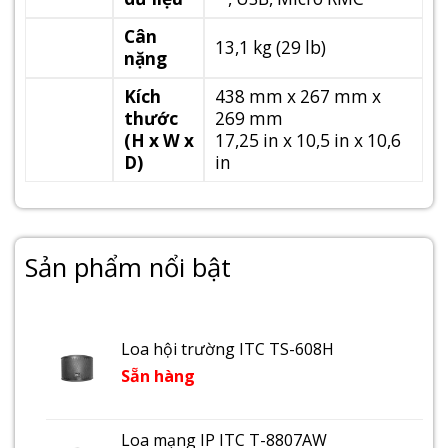
Cân
13,1 kg (29 lb)
nặng
Kích
438 mm x 267 mm x
thước
269 mm
(H x W x
17,25 in x 10,5 in x 10,6
D)
in
Sản phẩm nổi bật
Loa hội trường ITC TS-608H
Sẵn hàng
Loa mạng IP ITC T-8807AW