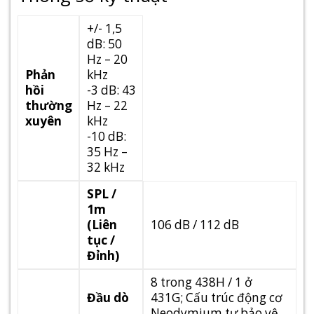
+/- 1,5
dB: 50
Hz – 20
Phản
kHz
hồi
-3 dB: 43
thường
Hz – 22
xuyên
kHz
-10 dB:
35 Hz –
32 kHz
SPL /
1m
(Liên
106 dB / 112 dB
tục /
Đỉnh)
8 trong 438H / 1 ở
Đầu dò
431G; Cấu trúc động cơ
Neodymium tự bảo vệ