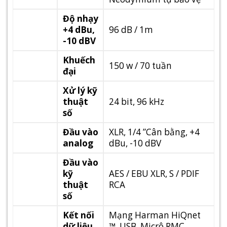
Độ nhạy
+4 dBu,
96 dB / 1m
-10 dBV
Khuếch
150 w / 70 tuần
đại
Xử lý kỹ
thuật
24 bit, 96 kHz
số
Đầu vào
XLR, 1/4 ”Cân bằng, +4
analog
dBu, -10 dBV
Đầu vào
kỹ
AES / EBU XLR, S / PDIF
thuật
RCA
số
Kết nối
Mạng Harman HiQnet
dữ liệu
™, USB, Micrô RMC