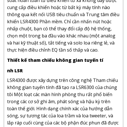
soát hoàn toàn từ điều khiển từ xa không dây được
cung cấp điều khiển hoặc từ bất kỳ máy tính nào
thông qua kết nối USB tiêu chuẩn và Trung tâm điều
khiển LSR4300 Phần mềm. Chỉ cần nhấn nút hoặc
nhấp chuột, bạn có thể thay đổi cấp độ hệ thống,
chọn một trong ba đầu vào khác nhau (một analog
và hai kỹ thuật số), tắt tiếng và solo loa riêng lẻ, và
thực hiện điều chỉnh EQ tần số thấp và cao.
Thiết kế tham chiếu không gian tuyến tí
nh LSR
LSR4300 được xây dựng trên công nghệ Tham chiếu
không gian tuyến tính đã tạo ra LSR6300 của chúng
tôi Một loạt các màn hình phòng thu rất phổ biến
trong các cơ sở ghi âm, phát sóng và hậu kỳ trên
toàn thế giới. Hình dạng chính xác của hướng dẫn
sóng, sự tương tác của loa trầm và loa tweeter, và
lắp ráp cuối cùng của các bộ phận đúc phun đã được