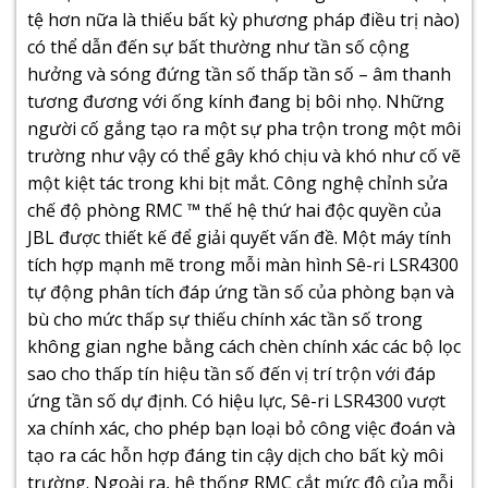
tệ hơn nữa là thiếu bất kỳ phương pháp điều trị nào)
có thể dẫn đến sự bất thường như tần số cộng
hưởng và sóng đứng tần số thấp tần số – âm thanh
tương đương với ống kính đang bị bôi nhọ. Những
người cố gắng tạo ra một sự pha trộn trong một môi
trường như vậy có thể gây khó chịu và khó như cố vẽ
một kiệt tác trong khi bịt mắt. Công nghệ chỉnh sửa
chế độ phòng RMC ™ thế hệ thứ hai độc quyền của
JBL được thiết kế để giải quyết vấn đề. Một máy tính
tích hợp mạnh mẽ trong mỗi màn hình Sê-ri LSR4300
tự động phân tích đáp ứng tần số của phòng bạn và
bù cho mức thấp sự thiếu chính xác tần số trong
không gian nghe bằng cách chèn chính xác các bộ lọc
sao cho thấp tín hiệu tần số đến vị trí trộn với đáp
ứng tần số dự định. Có hiệu lực, Sê-ri LSR4300 vượt
xa chính xác, cho phép bạn loại bỏ công việc đoán và
tạo ra các hỗn hợp đáng tin cậy dịch cho bất kỳ môi
trường. Ngoài ra, hệ thống RMC cắt mức độ của mỗi