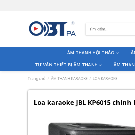
Skip
to
content
Tìm
kiếm:
ÂM THANH HỘI THẢO
Â
TƯ VẤN THIẾT BỊ ÂM THANH
ÂM THAN
Trang chủ
/
ÂM THANH KARAOKE
/
LOA KARAOKE
Loa karaoke JBL KP6015 chính