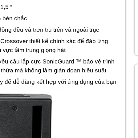
1,5 ″
n bền chắc
ồng đều và trơn tru trên và ngoài trục
 Crossover thiết kế chính xác để đáp ứng
u vực tầm trung giọng hát
yêu cầu lắp cực SonicGuard ™ bảo vệ trình
ư thừa mà không làm gián đoạn hiệu suất
để dễ dàng kết hợp với ứng dụng của bạn