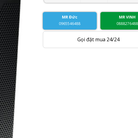
MR Đức
MR VINH
0965546488
088827648
Gọi đặt mua 24/24