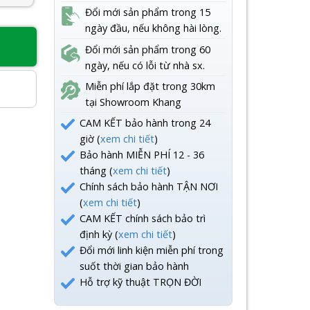
Đổi mới sản phẩm trong 15
ngày đầu, nếu không hài lòng.
Đổi mới sản phẩm trong 60
8
ngày, nếu có lỗi từ nhà sx.
Miễn phí lắp đặt trong 30km
tại Showroom Khang
CAM KẾT bảo hành trong 24
giờ (
xem chi tiết
)
Bảo hành MIỄN PHÍ 12 - 36
tháng (
xem chi tiết
)
Chính sách bảo hành TẬN NƠI
(
xem chi tiết
)
CAM KẾT chính sách bảo trì
định kỳ (
xem chi tiết
)
Đổi mới linh kiện miễn phí trong
suốt thời gian bảo hành
Hỗ trợ kỹ thuật TRỌN ĐỜI