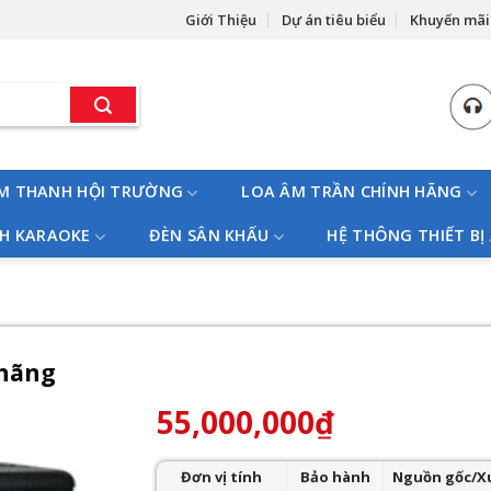
Giới Thiệu
Dự án tiêu biểu
Khuyến mãi
M THANH HỘI TRƯỜNG
LOA ÂM TRẦN CHÍNH HÃNG
H KARAOKE
ĐÈN SÂN KHẤU
HỆ THÔNG THIẾT BỊ
 hãng
55,000,000
₫
Đơn vị tính
Bảo hành
Nguồn gốc/X