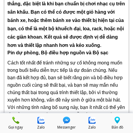
thẳng, đặc biệt là khi bạn chuẩn bị chơi nhạc cụ trên
sân khấu. Bạn có thể có được một giỏ hàng với
bánh xe, hoặc thêm bánh xe vào thiết bị hiện tại của
bạn, có thể là một bộ khuếch đại, loa, rack, hoặc nội
các giàn khoan. Kết quả sẽ được định vị dễ dàng
hơn và thiết lập nhanh hơn và kéo xuống.
Pin dự phòng, Bộ điều hợp nguồn và Bộ sạc
Cách tốt nhất để tránh những sự cố không mong muốn
trong buổi biểu diễn trực tiếp là dự đoán chúng. Nếu
bạn đã kết hợp đủ, bạn sẽ biết rằng pin và bộ điều hợp
nguồn cuối cùng sẽ thất bại, và bạn sẽ may mắn nếu
chúng thất bại trong quá trình thiết lập, bởi vì thường
xuyên hơn không, vấn đề nảy sinh ở giữa một bài hát.
Với những tính năng bổ sung này, bạn ít nhất có thể yên
tâm rằng khi họ thất bại, bạn đã sẵn sàng thay thế
nhanh chóng.
Gọi ngay
Zalo
Messenger
Zalo
Bản đồ