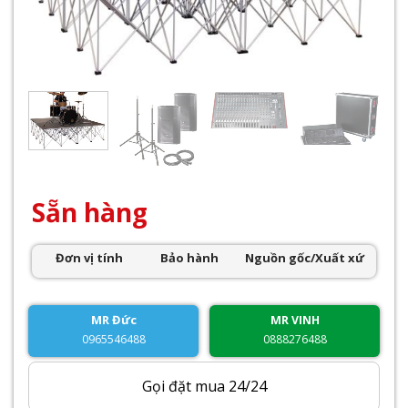
Sẵn hàng
Đơn vị tính
Bảo hành
Nguồn gốc/Xuất xứ
MR Đức
MR VINH
0965546488
0888276488
Gọi đặt mua 24/24