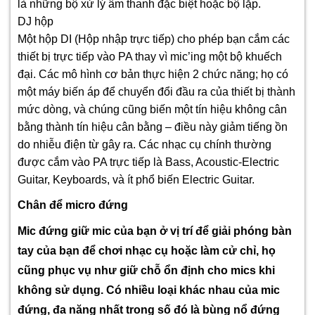
là những bộ xử lý âm thanh đặc biệt hoặc bộ lặp.
DJ hộp
Một hộp DI (Hộp nhập trực tiếp) cho phép bạn cắm các
thiết bị trực tiếp vào PA thay vì mic’ing một bộ khuếch
đại. Các mô hình cơ bản thực hiện 2 chức năng; họ có
một máy biến áp để chuyển đổi đầu ra của thiết bị thành
mức dòng, và chúng cũng biến một tín hiệu không cân
bằng thành tín hiệu cân bằng – điều này giảm tiếng ồn
do nhiễu điện từ gây ra. Các nhạc cụ chính thường
được cắm vào PA trực tiếp là Bass, Acoustic-Electric
Guitar, Keyboards, và ít phổ biến Electric Guitar.
Chân để micro đứng
Mic đứng giữ mic của bạn ở vị trí để giải phóng bàn
tay của bạn để chơi nhạc cụ hoặc làm cử chỉ, họ
cũng phục vụ như giữ chỗ ổn định cho mics khi
không sử dụng. Có nhiều loại khác nhau của mic
đứng, đa năng nhất trong số đó là bùng nổ đứng