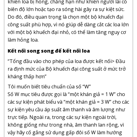
khiến loa bị hỏng, chẳng hạn như khiến người lái có
biên độ lớn hoặc tạo ra sóng hài gây ra sự kiệt sức.
Do đó, điều quan trọng là chọn một bộ khuếch đại
công suất phù hợp, vì nó giúp dễ dàng cắt các loa lớn
với một bộ khuếch đại nhỏ, có thể làm tăng nguy cơ
làm hỏng loa.
Kết nối song song để kết nối loa
“Tổng đầu vào cho phép của loa được kết nối> Đầu
ra định mức của Bộ khuếch đại công suất ở mức trở
kháng thấp hơn”
Tôi muốn biết tiêu chuẩn của số “W”
Số W mục tiêu được gọi là “một khán giả = 1 W” cho
các sự kiện phát biểu và “một khán giả = 3 W” cho các
sự kiện yêu cầu áp suất âm thanh và âm lượng như
trực tiếp. Ngoài ra, trong các sự kiện ngoài trời,
không giống như trong nhà, âm thanh lan rộng, vì
vậy hãy cố gắng sử dụng gấp đôi số W làm hướng