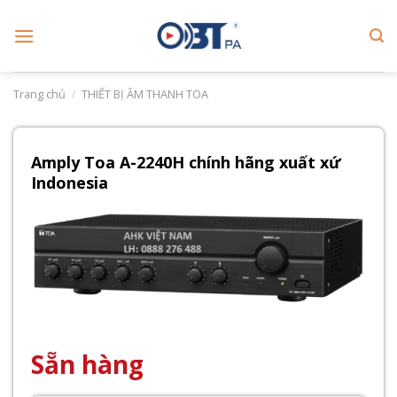
Skip
to
content
Trang chủ
/
THIẾT BỊ ÂM THANH TOA
Amply Toa A-2240H chính hãng xuất xứ
Indonesia
Sẵn hàng