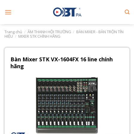
Skip
to
content
Trang chủ
/
ÂM THANH HỘI TRƯỜNG
/
BÀN MIXER - BÀN TRỘN TÍN
HIỆU
/
MIXER STK CHÍNH HÃNG
Bàn Mixer STK VX-1604FX 16 line chính
hãng