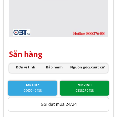
Sẵn hàng
Đơn vị tính
Bảo hành
Nguồn gốc/Xuất xứ
MR Đức
MR VINH
0965546488
0888276488
Gọi đặt mua 24/24