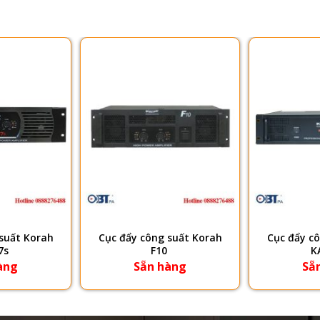
suất Korah
Cục đẩy công suất Korah
Cục đẩy c
7s
F10
K
àng
Sẵn hàng
Sẵ