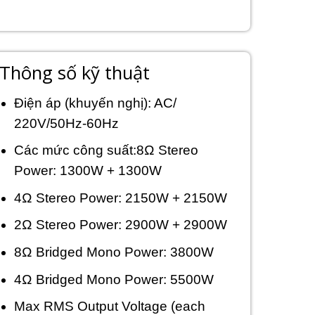
Thông số kỹ thuật
Điện áp (khuyến nghị): AC/
220V/50Hz-60Hz
Các mức công suất:
8Ω Stereo
Power: 1300W + 1300W
4Ω Stereo Power: 2150W + 2150W
2Ω
Stereo Power: 2900W + 2900W
8Ω Bridged Mono Power: 3800W
4Ω Bridged Mono Power: 5500W
Max RMS Output Voltage (each