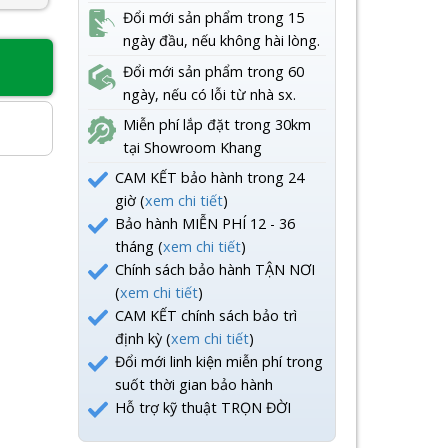
Đổi mới sản phẩm trong 15
ngày đầu, nếu không hài lòng.
Đổi mới sản phẩm trong 60
8
ngày, nếu có lỗi từ nhà sx.
Miễn phí lắp đặt trong 30km
tại Showroom Khang
CAM KẾT bảo hành trong 24
giờ (
xem chi tiết
)
Bảo hành MIỄN PHÍ 12 - 36
tháng (
xem chi tiết
)
Chính sách bảo hành TẬN NƠI
(
xem chi tiết
)
CAM KẾT chính sách bảo trì
định kỳ (
xem chi tiết
)
Đổi mới linh kiện miễn phí trong
suốt thời gian bảo hành
Hỗ trợ kỹ thuật TRỌN ĐỜI