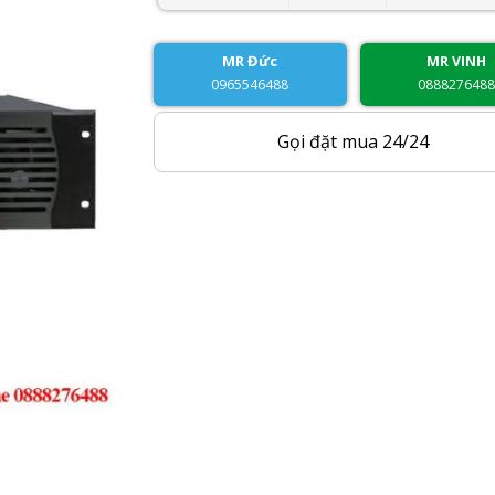
MR Đức
MR VINH
0965546488
088827648
Gọi đặt mua 24/24