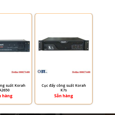
ông suất Korah
Cục đẩy công suất Korah
A2650
K7s
n hàng
Sẵn hàng