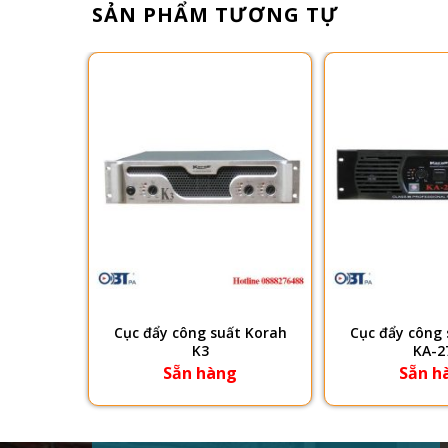
SẢN PHẨM TƯƠNG TỰ
t KORAH
Cục đẩy công suất Korah
Cục đẩy công 
K3
KA-2
g
Sẵn hàng
Sẵn h