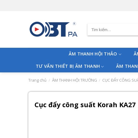
Skip
to
content
Tìm
kiếm:
ÂM THANH HỘI THẢO
Â
TƯ VẤN THIẾT BỊ ÂM THANH
ÂM THAN
Trang chủ
/
ÂM THANH HỘI TRƯỜNG
/
CỤC ĐẨY CÔNG SU
Cục đẩy công suất Korah KA27