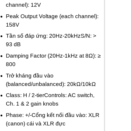
channel): 12V
Peak Output Voltage (each channel):
158V
Tần số đáp ứng: 20Hz-20kHz
S/N: >
93 dB
Damping Factor (20Hz-1kHz at 8Ω): ≥
800
Trở kháng đầu vào
(balanced/unbalanced): 20kΩ/10kΩ
Class: H / 2-tier
Controls: AC switch,
Ch. 1 & 2 gain knobs
Phase: +/-
Cổng kết nối đầu vào: XLR
(canon) cái và XLR đực