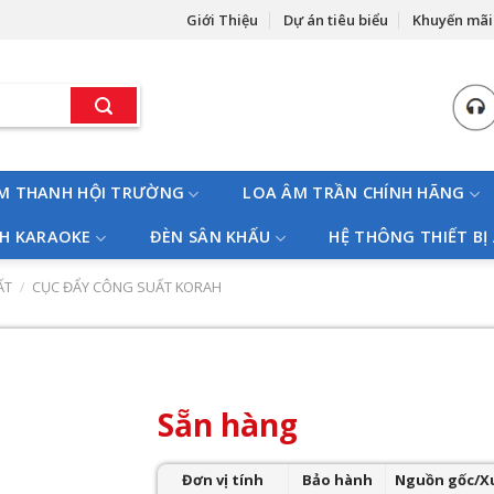
Giới Thiệu
Dự án tiêu biểu
Khuyến mãi
M THANH HỘI TRƯỜNG
LOA ÂM TRẦN CHÍNH HÃNG
H KARAOKE
ĐÈN SÂN KHẤU
HỆ THÔNG THIẾT BỊ
ẤT
/
CỤC ĐẨY CÔNG SUẤT KORAH
Sẵn hàng
Đơn vị tính
Bảo hành
Nguồn gốc/X