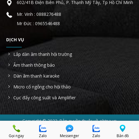
602/41B Điện Biên Phủ, P. Thạnh Mỹ Tây, Tp Hồ Chí Minh
Mr. Vinh : 0888276488
Mr Đức : 0965546488
DỊCH VỤ
Lắp dàn âm thanh hội trường
Âm thanh thông báo
Dàn âm thanh karaoke
Micro cổ ngỗng cho hội thảo
Cục đẩy công suất và Amplifier
Copyright © 2023. Bản quyền thuộc về obtpa.vn
Công ty TNHH AHK Sài Gòn - MST: 0314022854 - Địa chỉ: 602/41B
Điện Biên Phủ, Phường 22, Quận Bình Thạnh, Tp Hồ Chí Minh.
Gọi ngay
Zalo
Messenger
Zalo
Bản đồ