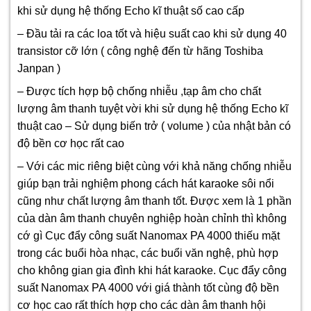
khi sử dụng hệ thống Echo kĩ thuật số cao cấp
– Đầu tải ra các loa tốt và hiệu suất cao khi sử dụng 40
transistor cỡ lớn ( công nghệ đến từ hãng Toshiba
Janpan )
– Được tích hợp bộ chống nhiễu ,tạp âm cho chất
lượng âm thanh tuyệt vời khi sử dụng hệ thống Echo kĩ
thuật cao – Sử dụng biến trở ( volume ) của nhật bản có
độ bền cơ học rất cao
– Với các mic riêng biệt cùng với khả năng chống nhiễu
giúp bạn trải nghiệm phong cách hát karaoke sôi nổi
cũng như chất lượng âm thanh tốt. Được xem là 1 phần
của dàn âm thanh chuyên nghiệp hoàn chỉnh thì không
cớ gì Cục đẩy công suất Nanomax PA 4000 thiếu mặt
trong các buổi hòa nhạc, các buổi văn nghệ, phù hợp
cho không gian gia đình khi hát karaoke. Cục đẩy công
suất Nanomax PA 4000 với giá thành tốt cùng độ bền
cơ học cao rất thích hợp cho các
dàn âm thanh hội