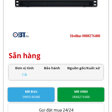
Sẵn hàng
Đơn vị tính
Bảo hành
Nguồn gốc/Xuất xứ
Cái
MR Đức
MR VINH
0965546488
0888276488
Gọi đặt mua 24/24