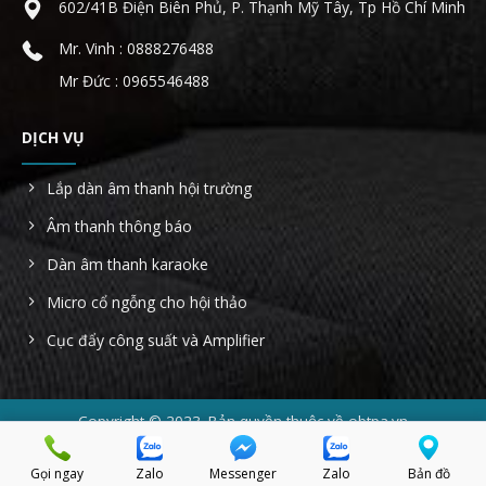
602/41B Điện Biên Phủ, P. Thạnh Mỹ Tây, Tp Hồ Chí Minh
Mr. Vinh : 0888276488
Mr Đức : 0965546488
DỊCH VỤ
Lắp dàn âm thanh hội trường
Âm thanh thông báo
Dàn âm thanh karaoke
Micro cổ ngỗng cho hội thảo
Cục đẩy công suất và Amplifier
Copyright © 2023. Bản quyền thuộc về obtpa.vn
Công ty TNHH AHK Sài Gòn - MST: 0314022854 - Địa chỉ: 602/41B
Điện Biên Phủ, Phường 22, Quận Bình Thạnh, Tp Hồ Chí Minh.
Gọi ngay
Zalo
Messenger
Zalo
Bản đồ