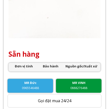
Sẵn hàng
Đơn vị tính
Bảo hành
Nguồn gốc/Xuất xứ
MR Đức
MR VINH
0965546488
0888276488
Gọi đặt mua 24/24