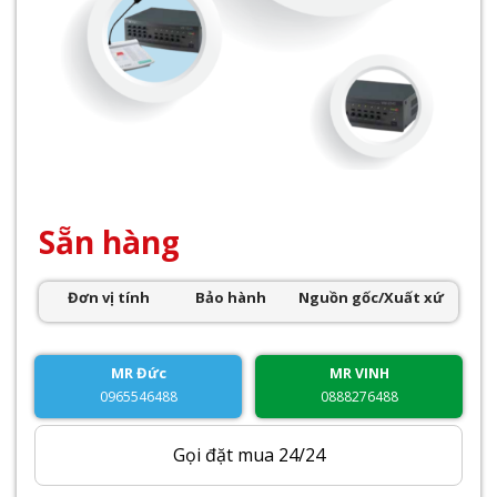
Sẵn hàng
Đơn vị tính
Bảo hành
Nguồn gốc/Xuất xứ
MR Đức
MR VINH
0965546488
0888276488
Gọi đặt mua 24/24