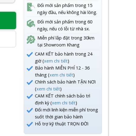
Đổi mới sản phẩm trong 15
ngày đầu, nếu không hài lòng.
Đổi mới sản phẩm trong 60
8
ngày, nếu có lỗi từ nhà sx.
Miễn phí lắp đặt trong 30km
tại Showroom Khang
CAM KẾT bảo hành trong 24
giờ (
xem chi tiết
)
Bảo hành MIỄN PHÍ 12 - 36
tháng (
xem chi tiết
)
Chính sách bảo hành TẬN NƠI
(
xem chi tiết
)
CAM KẾT chính sách bảo trì
định kỳ (
xem chi tiết
)
Đổi mới linh kiện miễn phí trong
suốt thời gian bảo hành
Hỗ trợ kỹ thuật TRỌN ĐỜI