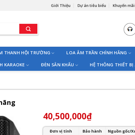
Giới Thiệu
Dự án tiêu biểu
Khuyến mãi
M THANH HỘI TRƯỜNG
LOA ÂM TRẦN CHÍNH HÃNG
H KARAOKE
ĐÈN SÂN KHẤU
HỆ THÔNG THIẾT BỊ
 hãng
40,500,000
₫
Đơn vị tính
Bảo hành
Nguồn gốc/X