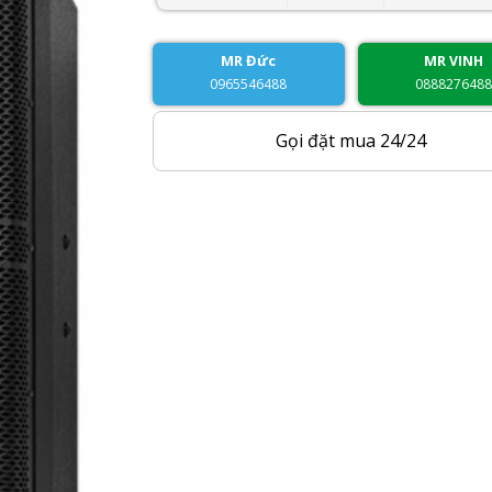
MR Đức
MR VINH
0965546488
088827648
Gọi đặt mua 24/24