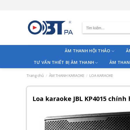
Skip
to
content
Tìm
kiếm:
ÂM THANH HỘI THẢO
Â
TƯ VẤN THIẾT BỊ ÂM THANH
ÂM THAN
Trang chủ
/
ÂM THANH KARAOKE
/
LOA KARAOKE
Loa karaoke JBL KP4015 chính