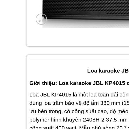
Loa karaoke JB
Giới thiệu: Loa karaoke JBL KP4015 
Loa JBL KP4015 là một loa toàn dải cô
dụng loa trầm bảo vệ độ ẩm 380 mm (15 i
ưu bên trong, có công suất cao, độ méo
polymer hình khuyên 2408H-2 37,5 mm (1
công suất 400 watt. Mẫu phủ sóng 70 ° 