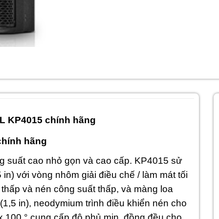
L KP4015 chính hãng
chính hãng
ng suất cao nhỏ gọn và cao cấp. KP4015 sử
n) với vòng nhôm giải điều chế / làm mát tối
 thấp và nén công suất thấp, và màng loa
,5 in), neodymium trình điều khiển nén cho
x 100 ° cung cấp độ phủ mịn, đồng đều cho