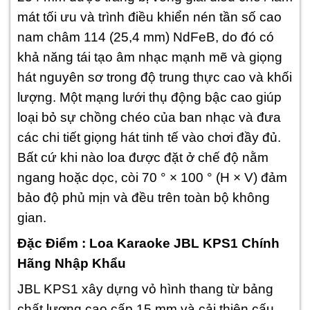
mát tối ưu và trình điều khiển nén tần số cao
nam châm 114 (25,4 mm) NdFeB, do đó có
khả năng tái tạo âm nhạc mạnh mẽ và giọng
hát nguyên sơ trong độ trung thực cao và khối
lượng. Một mạng lưới thụ động bậc cao giúp
loại bỏ sự chồng chéo của ban nhạc và đưa
các chi tiết giọng hát tinh tế vào chơi đầy đủ.
Bất cứ khi nào loa được đặt ở chế độ nằm
ngang hoặc dọc, còi 70 ° × 100 ° (H × V) đảm
bảo độ phủ mịn và đều trên toàn bộ không
gian.
Đặc Điểm : Loa Karaoke JBL KPS1 Chính
Hãng Nhập Khẩu
JBL KPS1 xây dựng vỏ hình thang từ bảng
chất lượng cao cấp 15 mm và cải thiện cấu