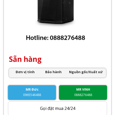
Sẵn hàng
Đơn vị tính
Bảo hành
Nguồn gốc/Xuất xứ
MR Đức
MR VINH
0965546488
0888276488
Gọi đặt mua 24/24