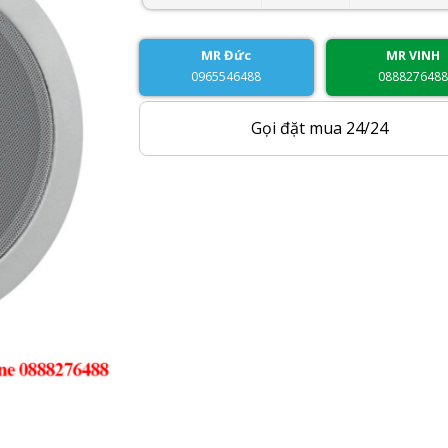
MR Đức
MR VINH
0965546488
088827648
Gọi đặt mua 24/24