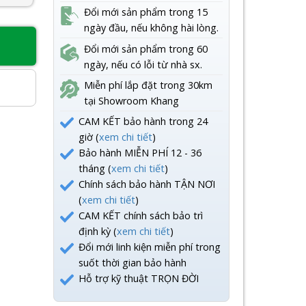
Đổi mới sản phẩm trong 15
ngày đầu, nếu không hài lòng.
Đổi mới sản phẩm trong 60
8
ngày, nếu có lỗi từ nhà sx.
Miễn phí lắp đặt trong 30km
tại Showroom Khang
CAM KẾT bảo hành trong 24
giờ (
xem chi tiết
)
Bảo hành MIỄN PHÍ 12 - 36
tháng (
xem chi tiết
)
Chính sách bảo hành TẬN NƠI
(
xem chi tiết
)
CAM KẾT chính sách bảo trì
định kỳ (
xem chi tiết
)
Đổi mới linh kiện miễn phí trong
suốt thời gian bảo hành
Hỗ trợ kỹ thuật TRỌN ĐỜI