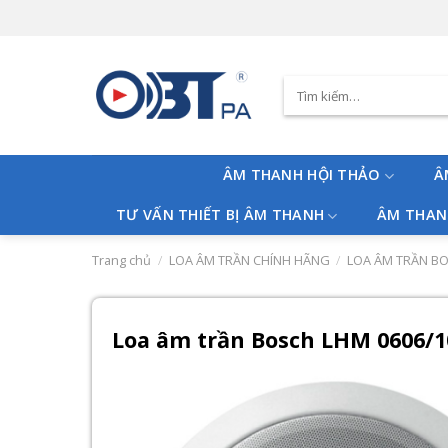
Skip
to
content
Tìm
kiếm:
ÂM THANH HỘI THẢO
Â
TƯ VẤN THIẾT BỊ ÂM THANH
ÂM THAN
Trang chủ
/
LOA ÂM TRẦN CHÍNH HÃNG
/
LOA ÂM TRẦN B
Loa âm trần Bosch LHM 0606/1