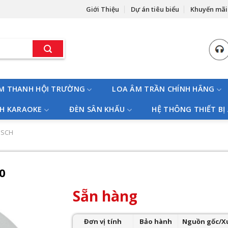
Giới Thiệu
Dự án tiêu biểu
Khuyến mãi
M THANH HỘI TRƯỜNG
LOA ÂM TRẦN CHÍNH HÃNG
H KARAOKE
ĐÈN SÂN KHẤU
HỆ THÔNG THIẾT BỊ
OSCH
0
Sẵn hàng
Đơn vị tính
Bảo hành
Nguồn gốc/X