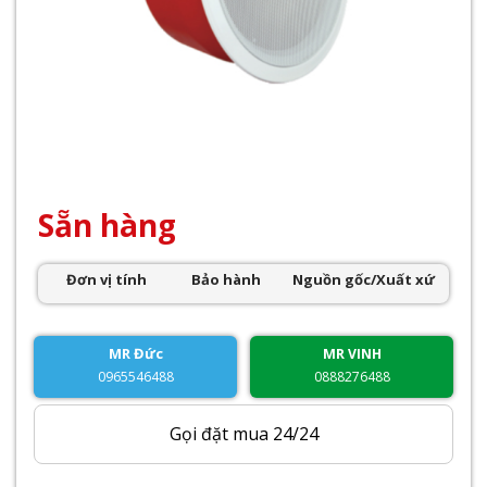
Sẵn hàng
Đơn vị tính
Bảo hành
Nguồn gốc/Xuất xứ
MR Đức
MR VINH
0965546488
0888276488
Gọi đặt mua 24/24