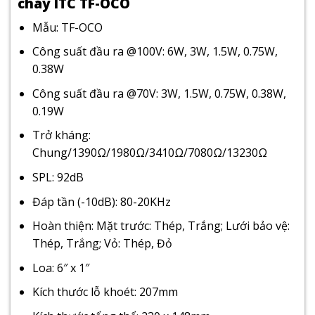
cháy ITC TF-OCO
Mẫu: TF-OCO
Công suất đầu ra @100V: 6W, 3W, 1.5W, 0.75W,
0.38W
Công suất đầu ra @70V: 3W, 1.5W, 0.75W, 0.38W,
0.19W
Trở kháng:
Chung/1390Ω/1980Ω/3410Ω/7080Ω/13230Ω
SPL: 92dB
Đáp tần (-10dB): 80-20KHz
Hoàn thiện: Mặt trước: Thép, Trắng; Lưới bảo vệ:
Thép, Trắng; Vỏ: Thép, Đỏ
Loa: 6″ x 1″
Kích thước lỗ khoét: 207mm