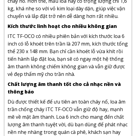
cháy nổ. Hơn thế, mẫu loa này có trọng lượng chỉ 1,6
kg, khá nhẹ so với vỏ kim loại dày dặn, giúp việc vận
chuyển và lắp đặt trở nên dễ dàng hơn rất nhiều.
Kích thước linh hoạt cho nhiều không gian
ITC TF-OCO có nhiều phiên bản với kích thước loa 6
inch có lỗ khoét trên trần là 207 mm, kích thước tổng
thể 230 x 148 mm. Bạn chỉ cần khoét lỗ vừa khít rồi
tiến hành lắp đặt loa, bạn sẽ có ngay một hệ thống
âm thanh không chiếm không gian và vẫn giữ được
vẻ đẹp thẩm mỹ cho trần nhà.
Chất lượng âm thanh tốt cho cả nhạc nền và
thông báo
Dù được thiết kế để ưu tiên an toàn cháy nổ, loa âm
trần chống cháy ITC TF-OCO vẫn giữ độ hay, mạnh
mẽ về mặt âm thanh. Loa 6 inch cho mang đến chất
lượng âm thanh tuyệt vời, dù bạn dùng để phát nhạc
nền nhẹ nhàng trong quán cà phê, khách sạn hay