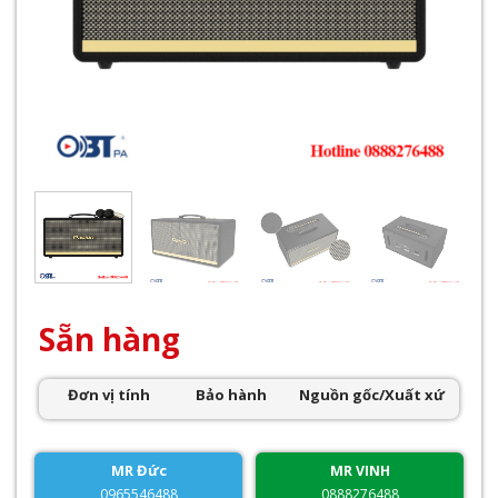
Sẵn hàng
Đơn vị tính
Bảo hành
Nguồn gốc/Xuất xứ
MR Đức
MR VINH
0965546488
0888276488