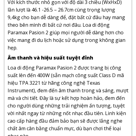
Với kích thước nhỏ gọn với độ dài 3 chiều (WxHxD)
lần lượt là 46.1 -26.5 – 26.7cm cùng trọng lượng
9,4kg cho bạn dễ dàng để, đặt bất cứ đâu hay mang
theo bên mình đi bất cứ nơi đâu. Loa di động
Paramax Pasion 2 giúp mọi người dễ dàng hơn cho
việc mang đi du lịch hoặc sử dụng trong không gian
hẹp.
Âm thanh và hiệu suất tuyệt đỉnh
Loa di động Paramax Pasion 2 được trang bị công
suất lên đến 400W (sẵn mạch công suất Class D mã
hiệu TPA 3221 từ hãng công nghệ Texas
Instrument), đem đến âm thanh trong và sáng, mượt
mà và chi tiết. Đây là sự kết hợp hoàn hảo, đem đến
cho người dùng những trải nghiệm ấn tượng, tuyệt
vời nhất ngay từ những nốt nhạc đầu tiên. Linh kiện
cao cấp hàng đầu đảm bảo bạn sẽ được lắng nghe
chất âm cân bằng chuẩn mực, dù bạn chơi thể loại
nhạc nào.