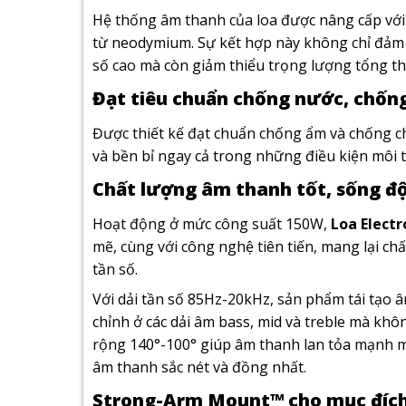
Hệ thống âm thanh của loa được nâng cấp với 2
từ neodymium. Sự kết hợp này không chỉ đảm 
số cao mà còn giảm thiểu trọng lượng tổng th
Đạt tiêu chuẩn chống nước, chống 
Được thiết kế đạt chuẩn chống ẩm và chống chị
và bền bỉ ngay cả trong những điều kiện môi 
Chất lượng âm thanh tốt, sống đ
Hoạt động ở mức công suất 150W,
Loa Electr
mẽ, cùng với công nghệ tiên tiến, mang lại ch
tần số.
Với dải tần số 85Hz-20kHz, sản phẩm tái tạo â
chỉnh ở các dải âm bass, mid và treble mà khôn
rộng 140°-100° giúp âm thanh lan tỏa mạnh m
âm thanh sắc nét và đồng nhất.
Strong-Arm Mount™ cho mục đích 