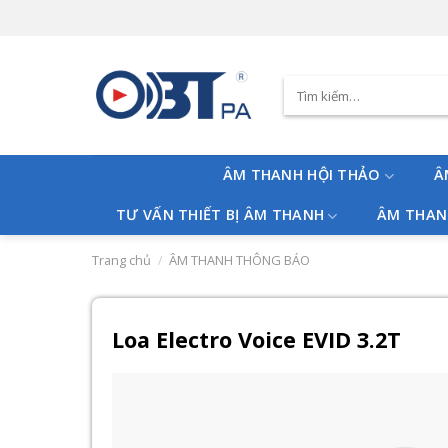
Skip
to
content
Tìm
kiếm:
ÂM THANH HỘI THẢO
Â
TƯ VẤN THIẾT BỊ ÂM THANH
ÂM THAN
Trang chủ
/
ÂM THANH THÔNG BÁO
Loa Electro Voice EVID 3.2T