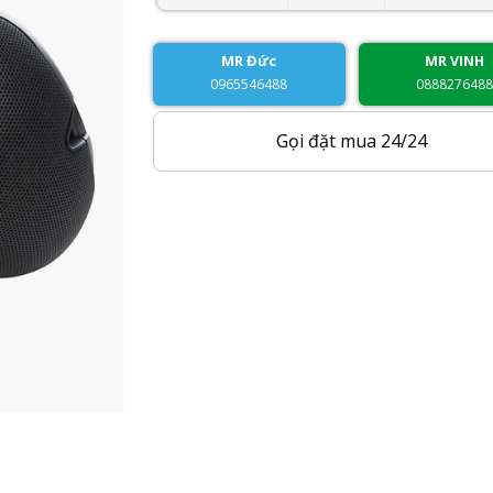
MR Đức
MR VINH
0965546488
088827648
Gọi đặt mua 24/24