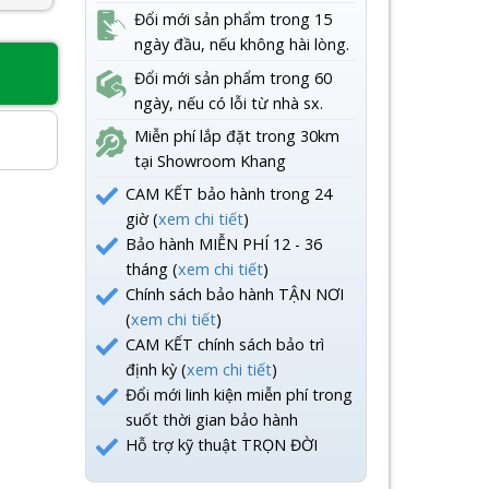
Đổi mới sản phẩm trong 15
ngày đầu, nếu không hài lòng.
Đổi mới sản phẩm trong 60
8
ngày, nếu có lỗi từ nhà sx.
Miễn phí lắp đặt trong 30km
tại Showroom Khang
CAM KẾT bảo hành trong 24
giờ (
xem chi tiết
)
Bảo hành MIỄN PHÍ 12 - 36
tháng (
xem chi tiết
)
Chính sách bảo hành TẬN NƠI
(
xem chi tiết
)
CAM KẾT chính sách bảo trì
định kỳ (
xem chi tiết
)
Đổi mới linh kiện miễn phí trong
suốt thời gian bảo hành
Hỗ trợ kỹ thuật TRỌN ĐỜI