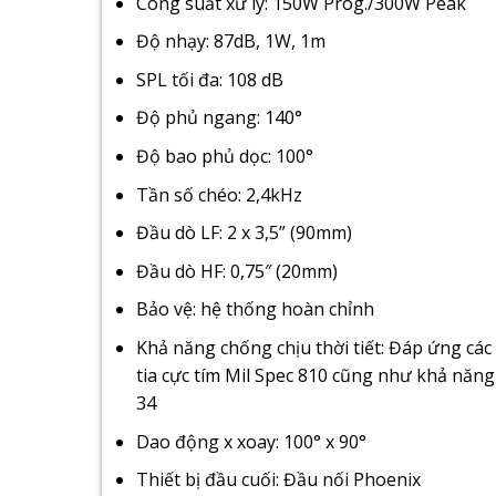
Công suất xử lý: 150W Prog./300W Peak
Độ nhạy: 87dB, 1W, 1m
SPL tối đa: 108 dB
Độ phủ ngang: 140°
Độ bao phủ dọc: 100°
Tần số chéo: 2,4kHz
Đầu dò LF: 2 x 3,5” (90mm)
Đầu dò HF: 0,75″ (20mm)
Bảo vệ: hệ thống hoàn chỉnh
Khả năng chống chịu thời tiết: Đáp ứng các
tia cực tím Mil Spec 810 cũng như khả năng
34
Dao động x xoay: 100° x 90°
Thiết bị đầu cuối: Đầu nối Phoenix