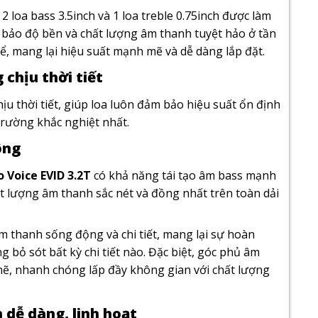
 loa bass 3.5inch và 1 loa treble 0.75inch được làm
bảo độ bền và chất lượng âm thanh tuyệt hảo ở tần
ể, mang lại hiệu suất mạnh mẽ và dễ dàng lắp đặt.
chịu thời tiết
u thời tiết, giúp loa luôn đảm bảo hiệu suất ổn định
trường khắc nghiệt nhất.
ộng
o Voice EVID 3.2T
có khả năng tái tạo âm bass mạnh
ất lượng âm thanh sắc nét và đồng nhất trên toàn dải
m thanh sống động và chi tiết, mang lại sự hoàn
g bỏ sót bất kỳ chi tiết nào. Đặc biệt, góc phủ âm
ẽ, nhanh chóng lấp đầy không gian với chất lượng
dễ dàng, linh hoạt