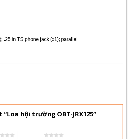
 .25 in TS phone jack (x1); parallel
ét “Loa hội trường OBT-JRX125”
4 trên 5 sao