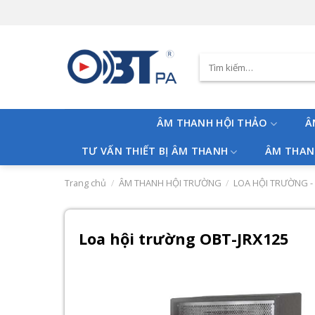
Skip
to
content
Tìm
kiếm:
ÂM THANH HỘI THẢO
Â
TƯ VẤN THIẾT BỊ ÂM THANH
ÂM THAN
Trang chủ
/
ÂM THANH HỘI TRƯỜNG
/
LOA HỘI TRƯỜNG -
Loa hội trường OBT-JRX125