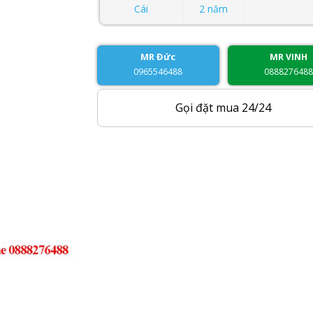
Cái
2 năm
MR Đức
MR VINH
0965546488
088827648
Gọi đặt mua 24/24