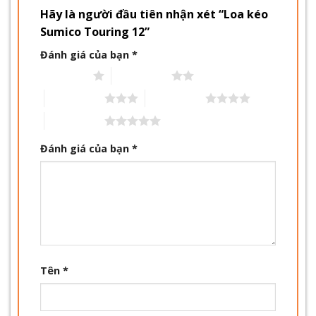
Hãy là người đầu tiên nhận xét “Loa kéo
Sumico Touring 12”
Đánh giá của bạn
*
1 trên 5 sao
2 trên 5 sao
3 trên 5 sao
4 trên 5 sao
5 trên 5 sao
Đánh giá của bạn
*
Tên
*