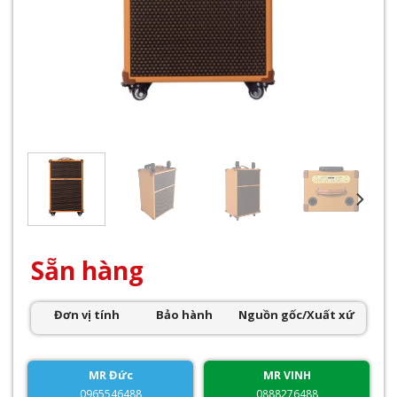
Sẵn hàng
Đơn vị tính
Bảo hành
Nguồn gốc/Xuất xứ
MR Đức
MR VINH
0965546488
0888276488