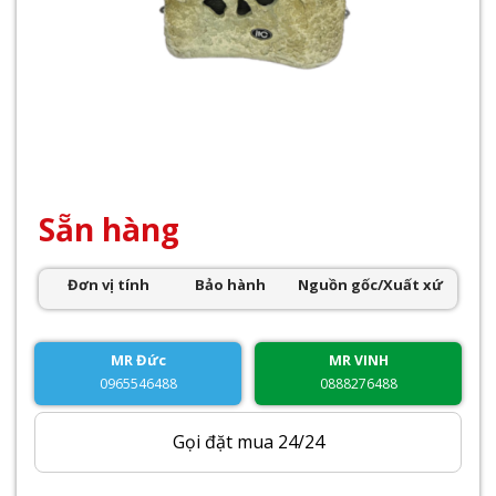
Sẵn hàng
Đơn vị tính
Bảo hành
Nguồn gốc/Xuất xứ
MR Đức
MR VINH
0965546488
0888276488
Gọi đặt mua 24/24