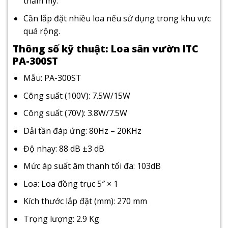
thẩm mỹ.
Cần lắp đặt nhiều loa nếu sử dụng trong khu vực
quá rộng.
Thông số kỹ thuật: Loa sân vườn ITC
PA-300ST
Mẫu: PA-300ST
Công suất (100V): 7.5W/15W
Công suất (70V): 3.8W/7.5W
Dải tần đáp ứng: 80Hz – 20KHz
Độ nhạy: 88 dB ±3 dB
Mức áp suất âm thanh tối đa: 103dB
Loa: Loa đồng trục 5″ × 1
Kích thước lắp đặt (mm): 270 mm
Trọng lượng: 2.9 Kg