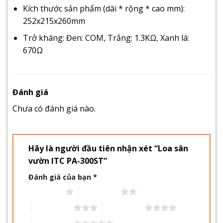
Kích thước sản phẩm (dài * rộng * cao mm):
252x215x260mm
Trở kháng: Đen: COM, Trắng: 1.3KΩ, Xanh lá:
670Ω
Đánh giá
Chưa có đánh giá nào.
Hãy là người đầu tiên nhận xét “Loa sân
vườn ITC PA-300ST”
Đánh giá của bạn
*
1 trên 5 sao
2 trên 5 sao
3 trên 5 sao
4 trên 5 sao