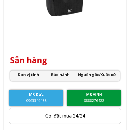
Sẵn hàng
Đơn vị tính
Bảo hành
Nguồn gốc/Xuất xứ
MR Đức
MR VINH
0965546488
0888276488
Gọi đặt mua 24/24