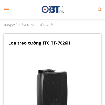
Skip
to
content
Trang chủ
/
ÂM THANH THÔNG BÁO
Loa treo tường ITC TF-7626H