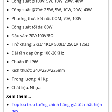
Công suất @100V: 5W, 10W, 20W, 40W
Công suất @70V: 2.5W, 5W, 10W, 20W, 40W
Phương thức kết nối: COM, 70V, 100V
Công suất tối đa: 80W
Đầu vào: 70V/100V/8Ω
Trở kháng: 2KΩ/ 1KΩ/ 500Ω/ 250Ω/ 125Ω
Dải tần đáp ứng: 100-20KHz
Chuẩn IP: IP66
Kích thước: 340×220×225mm
Trọng lượng: 4.1Kg
Chất liệu: Nhựa
Xem thêm…
Top loa treo tường chính hãng giá tốt nhất hiện
nay