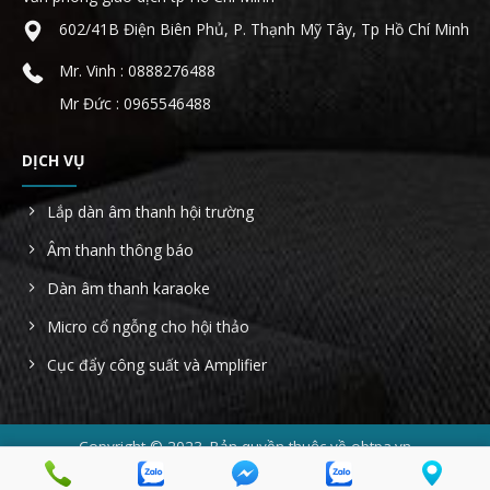
602/41B Điện Biên Phủ, P. Thạnh Mỹ Tây, Tp Hồ Chí Minh
Mr. Vinh : 0888276488
Mr Đức : 0965546488
DỊCH VỤ
Lắp dàn âm thanh hội trường
Âm thanh thông báo
Dàn âm thanh karaoke
Micro cổ ngỗng cho hội thảo
Cục đẩy công suất và Amplifier
Copyright © 2023. Bản quyền thuộc về obtpa.vn
Công ty TNHH AHK Sài Gòn - MST: 0314022854 - Địa chỉ: 602/41B