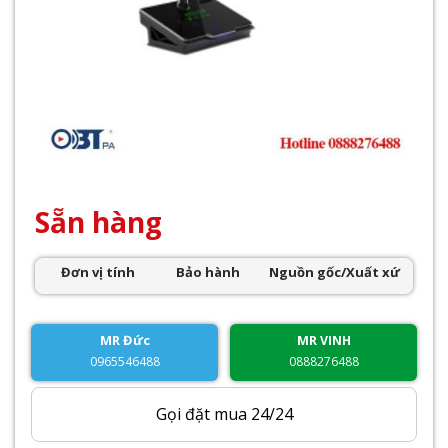
Sẵn hàng
Đơn vị tính
Bảo hành
Nguồn gốc/Xuất xứ
MR Đức
MR VINH
0965546488
0888276488
Gọi đặt mua 24/24