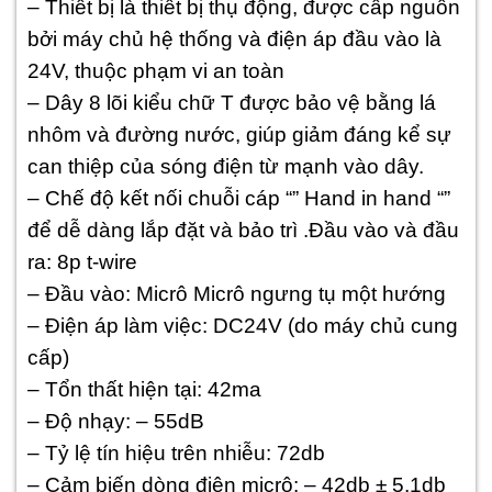
– Thiết bị là thiết bị thụ động, được cấp nguồn
bởi máy chủ hệ thống và điện áp đầu vào là
24V, thuộc phạm vi an toàn
– Dây 8 lõi kiểu chữ T được bảo vệ bằng lá
nhôm và đường nước, giúp giảm đáng kể sự
can thiệp của sóng điện từ mạnh vào dây.
– Chế độ kết nối chuỗi cáp “” Hand in hand “”
để dễ dàng lắp đặt và bảo trì .Đầu vào và đầu
ra: 8p t-wire
– Đầu vào: Micrô Micrô ngưng tụ một hướng
– Điện áp làm việc: DC24V (do máy chủ cung
cấp)
– Tổn thất hiện tại: 42ma
– Độ nhạy: – 55dB
– Tỷ lệ tín hiệu trên nhiễu: 72db
– Cảm biến dòng điện micrô: – 42db ± 5,1db