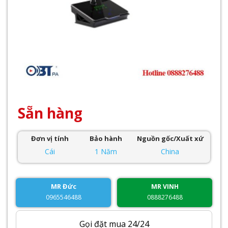
Sẵn hàng
Đơn vị tính
Bảo hành
Nguồn gốc/Xuất xứ
Cái
1 Năm
China
MR Đức
MR VINH
0965546488
0888276488
Gọi đặt mua 24/24