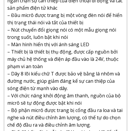
ngăn chặn sự can thiệp của điện thoại di động và các
sản phẩm điện tử khác
– Đầu micrô được trang bị một vòng đèn nói để hiển
thị trạng thái nói và tắt của thiết bị
– Nút chuyển đổi giọng nói có một mẫu giọng nói
trong suốt, luôn bật khi nói
– Màn hình hiển thị với ánh sáng LED
– Thiết bị là thiết bị thụ động, được cấp nguồn bởi
máy chủ hệ thống và điện áp đầu vào là 24V, thuộc
phạm vi an toàn
– Dây 8 lõi kiểu chữ T được bảo vệ bằng lá nhôm và
đường nước, giúp giảm đáng kể sự can thiệp của
sóng điện từ mạnh vào dây.
– Với chức năng khởi động âm thanh, nguồn của bộ
micrô sẽ tự động được bật khi nói
– Bộ phận micrô được trang bị cổng đầu ra loa và tai
nghe và nút điều chỉnh âm lượng, có thể tự do chọn
chế độ đầu ra và điều chỉnh âm lượng.