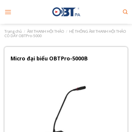
Skip
to
content
Trang chủ
/
ÂM THANH HỘI THẢO
/
HỆ THỐNG ÂM THANH HỘI THẢO
CÓ DÂY OBTPro-5000
Micro đại biểu OBTPro-5000B