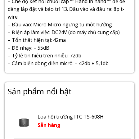
– Chế độ kết nối chuỗi cáp “” Hand in hand “” để dễ
dàng lắp đặt và bảo trì 13. Đầu vào và đầu ra: 8p t-
wire
– Đầu vào: Micrô Micrô ngưng tụ một hướng
– Điện áp làm việc: DC24V (do máy chủ cung cấp)
– Tổn thất hiện tại: 42ma
– Độ nhạy: – 55dB
– Tỷ lệ tín hiệu trên nhiễu: 72db
– Cảm biến dòng điện micrô: – 42db ± 5,1db
Sản phẩm nổi bật
Loa hội trường ITC TS-608H
Sẵn hàng