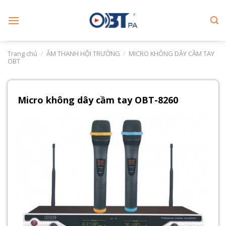
Skip
to
content
Trang chủ
/
ÂM THANH HỘI TRƯỜNG
/
MICRO KHÔNG DÂY CẦM TAY
OBT
Micro không dây cầm tay OBT-8260