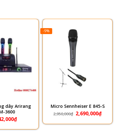
-9%
ng dây Arirang
Micro Sennheiser E 845-S
Giá
Giá
M-3600
2,690,000
₫
2,950,000
₫
gốc
hiện
42,000
₫
là:
tại
2,950,000₫.
là:
2,690,000₫.