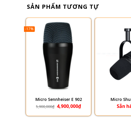
SẢN PHẨM TƯƠNG TỰ
-17%
ta 87A
Micro Sennheiser E 902
Micro Shu
Giá
Giá
g
4,900,000
₫
Sẵn h
5,900,000
₫
gốc
hiện
là:
tại
5,900,000₫.
là:
4,900,000₫.