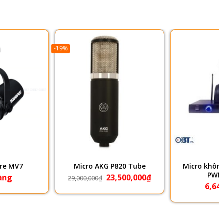
-19%
re MV7
Micro AKG P820 Tube
Micro khô
Giá
Giá
PW
àng
23,500,000
₫
29,000,000
₫
gốc
hiện
6,6
là:
tại
29,000,000₫.
là:
23,500,000₫.