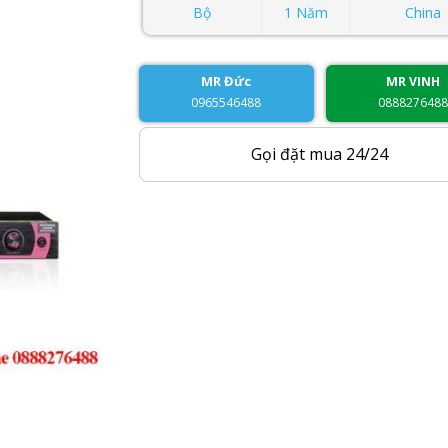
Bộ
1 Năm
China
MR Đức
MR VINH
0965546488
088827648
Gọi đặt mua 24/24