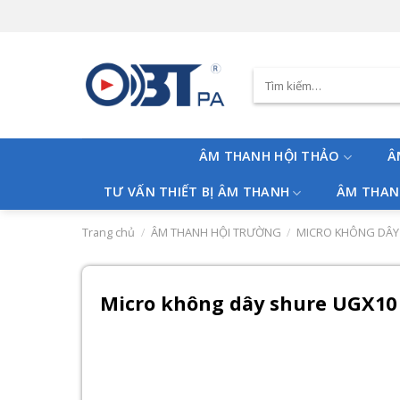
Skip
to
content
Tìm
kiếm:
ÂM THANH HỘI THẢO
Â
TƯ VẤN THIẾT BỊ ÂM THANH
ÂM THAN
Trang chủ
/
ÂM THANH HỘI TRƯỜNG
/
MICRO KHÔNG DÂY
Micro không dây shure UGX10 