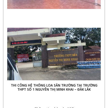
THI CÔNG HỆ THỐNG LOA SÂN TRƯỜNG TẠI TRƯỜNG
THPT SỐ 1 NGUYỄN THỊ MINH KHAI – ĐĂK LẮK