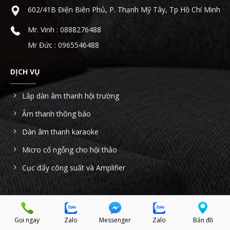
602/41B Điện Biên Phủ, P. Thạnh Mỹ Tây, Tp Hồ Chí Minh
Mr. Vinh : 0888276488
Mr Đức : 0965546488
DỊCH VỤ
Lắp dàn âm thanh hội trường
Âm thanh thông báo
Dàn âm thanh karaoke
Micro cổ ngỗng cho hội thảo
Cục đẩy công suất và Amplifier
Copyright © 2023. Bản quyền thuộc về obtpa.vn
Công ty TNHH AHK Sài Gòn - MST: 0314022854 - Địa chỉ: 602/41B
Gọi ngay
Zalo
Messenger
Zalo
Bản đồ
Điện Biên Phủ, Phường 22, Quận Bình Thạnh, Tp Hồ Chí Minh.