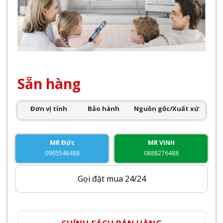
Sẵn hàng
Đơn vị tính
Bảo hành
Nguồn gốc/Xuất xứ
MR Đức
MR VINH
0965546488
0888276488
Gọi đặt mua 24/24