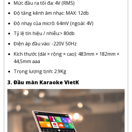
Mức đầu ra tối đa: 4V (RMS)
Độ tăng kênh âm nhạc: MAX: 12db
Độ nhạy của micrô: 64mV (ngoài: 4V)
Tỷ lệ tín hiệu / nhiễu:> 80db
Điện áp đầu vào: -220V 50Hz
Kích thước (dài × rộng × cao): 483mm × 182mm ×
44,5mm aaa
Trọng lượng tịnh: 2.9Kg
3. Đầu màn Karaoke VietK