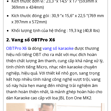
Kích thước đơn vị : 23,3 “x 14,5” x 17 “(593mm x
369mm x 434mm)
Kích thước đóng gói : 30,9 “x 15,6” x 22,5 “(769 mm
x 397mm x 572mm)
Khối lượng tịnh của hệ thống : 19,3 kg (40,8 lbs)
2. Vang số OBTPro X6
OBTPro X6
là dòng
vang số karaoke
được thương
hiệu nổi tiếng OBT cho ra mắt với mục đích hoàn
thiện chất lượng âm thanh, cung cấp khả năng xử lý,
tinh chỉnh tiếng Micro, nhạc nền karaoke chuyên
nghiệp, hiệu quả. Với thiết kế nhỏ gọn, sang trọng
kết hợp nhiều tính năng công nghệ vượt trội, vang
số này hứa hẹn mang đến những trải nghiệm âm
thanh hoàn thiện nhất, là mảnh ghép hoàn hảo cho
dàn Karaoke cao cấp với loa JBL Eon One MK2.