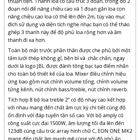
thuận tiện. Thanh loa có cấu trúc 3 đoạn, trong đó 2
đoạn nối để nâng chiều cao và 1 đoạn gắn loa con
nâng chiều cao loa có thể lên đến 2m, tùy vào mục
đích sử dụng và diện tích nghe nhạc bạn có thể tháo
ghép 3 thanh này để độ phủ loa rộng hơn và âm
thanh đi xa hơn.
Toàn bộ mặt trước phần thân được che phủ bởi một
tấm lưới thép không gỉ, bền bỉ và chắc chắn, ngay
dưới là logo JBL được đánh tông bạc tạo điểm nhấn
cho toàn bộ thiết kế của loa. Mixer điều chỉnh hiệu
ứng bao gồm nút chỉnh volume tổng, chỉnh volume
từng kênh, nút chỉnh bass/treble, nút chỉnh reverb.
Tích hợp 8 bộ loa treble 2” có độ nhạy cao kết hợp
với nhau mang đến chất âm cực kỳ chi tiết cùng độ
ổn định với đáp tuyến tần số cao. Với bộ amply có
công suất cực đại 1500W, âm lượng tối đa lên đến
123dB cùng cấu trúc array hình chữ C, EON ONE MK2
mang đến chất âm mạnh mẽ cùng với độ phủ ấn