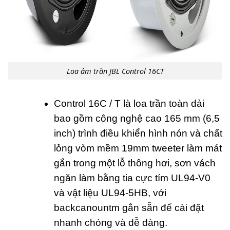
Loa âm trần JBL Control 16CT
Control 16C / T là loa trần toàn dải
bao gồm công nghệ cao 165 mm (6,5
inch) trình điều khiển hình nón và chất
lỏng vòm mềm 19mm tweeter làm mát
gắn trong một lỗ thông hơi, sơn vách
ngăn làm bằng tia cực tím UL94-V0
và vật liệu UL94-5HB, với
backcanountm gắn sẵn để cài đặt
nhanh chóng và dễ dàng.