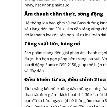
nhạy, hát không mất sức.
Âm thanh chân thực, sống động
Hệ thống loa bao gồm củ loa Bass đường kính 
sâu lắng đến tận 30Hz, làm nền tảng vững ch
đó là thanh loa cột, tập hợp 16 củ loa toàn dả
Công suất lớn, bùng nổ
Sản phẩm mang đến giải pháp âm thanh mạnh 
được tích hợp gọn gàng bên trong loa sub. V
loa di động Sumico DSP 2150, giúp thể hiện nh
và đầy đặn.
Điều khiển từ xa, điều chỉnh 2 lo
Tính năng kết nối không dây thông minh giữa h
thao tác đơn giản – kích hoạt chế độ kết nối 
bạn đã sở hữu ngay một hệ thống âm thanh S
bằng âm thanh rõ ràng, sống động và lan tỏa.