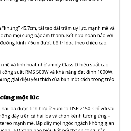
“khủng” 45.7cm, tái tạo dải trầm uy lực, mạnh mẽ và
ắc cho mọi cung bậc âm thanh. Kết hợp hoàn hảo với
i đường kính 7.6cm được bố trí dọc theo chiều cao.
mẽ và linh hoạt nhờ amply Class D hiệu suất cao
ới công suất RMS 500W và khả năng đạt đỉnh 1000W,
ững giai điệu yêu thích của bạn một cách trong trẻo
a cùng một lúc
ai loa được tích hợp ở Sumico DSP 2150. Chỉ với vài
không dây trên cả hai loa và chọn kênh tương ứng –
tereo mạnh mẽ, lấp đầy mọi ngóc ngách không gian
 Đèn LED xanh báo hiệu kết nối thành công, sẵn