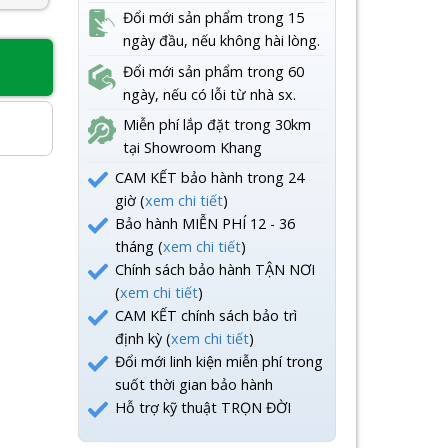
Đổi mới sản phẩm trong 15
ngày đầu, nếu không hài lòng.
Đổi mới sản phẩm trong 60
8
ngày, nếu có lỗi từ nhà sx.
Miễn phí lắp đặt trong 30km
tại Showroom Khang
CAM KẾT bảo hành trong 24
giờ (
xem chi tiết
)
Bảo hành MIỄN PHÍ 12 - 36
tháng (
xem chi tiết
)
Chính sách bảo hành TẬN NƠI
(
xem chi tiết
)
CAM KẾT chính sách bảo trì
định kỳ (
xem chi tiết
)
Đổi mới linh kiện miễn phí trong
suốt thời gian bảo hành
Hỗ trợ kỹ thuật TRỌN ĐỜI