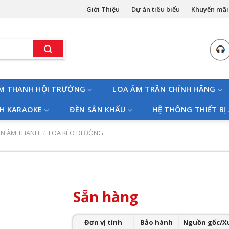
Giới Thiệu
Dự án tiêu biểu
Khuyến mãi
M THANH HỘI TRƯỜNG
LOA ÂM TRẦN CHÍNH HÃNG
H KARAOKE
ĐÈN SÂN KHẤU
HỆ THÔNG THIẾT BỊ
ỆN ÂM THANH
/
LOA KÉO DI ĐỘNG
Sẵn hàng
Đơn vị tính
Bảo hành
Nguồn gốc/X