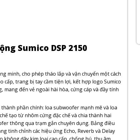
 động Sumico DSP 2150
ông minh, cho phép tháo lắp và vận chuyển một cách
 cấp, trang bị tay cầm tiện lợi, kết hợp logo Sumico
g, mang đến vẻ ngoài hài hòa, cứng cáp và đầy tính
 thành phần chính: loa subwoofer mạnh mẽ và loa
chế tạo từ nhôm cứng đặc chế và chia thành hai
oofer thông qua trạm gắn chuyên dụng. Bảng điều
ng tinh chỉnh các hiệu ứng Echo, Reverb và Delay
ro không dây kim loại cao cấp, chống hú, thu âm