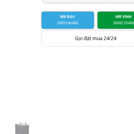
MR Đức
MR VINH
0965546488
088827648
Gọi đặt mua 24/24