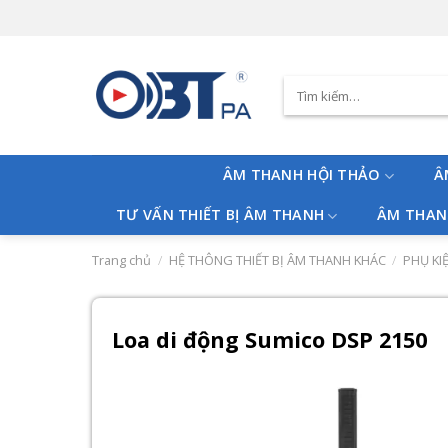
Skip
to
content
Tìm
kiếm:
ÂM THANH HỘI THẢO
Â
TƯ VẤN THIẾT BỊ ÂM THANH
ÂM THAN
Trang chủ
/
HỆ THÔNG THIẾT BỊ ÂM THANH KHÁC
/
PHỤ KI
Loa di động Sumico DSP 2150