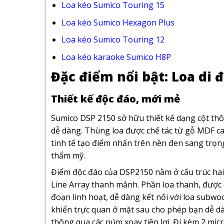
Loa kéo Sumico Touring 15
Loa kéo Sumico Hexagon Plus
Loa kéo Sumico Touring 12
Loa kéo karaoke Sumico H8P
Đặc điểm nổi bật: Loa di
Thiết kế độc đáo, mới mẻ
Sumico DSP 2150 sở hữu thiết kế dạng cột th
dễ dàng. Thùng loa được chế tác từ gỗ MDF cao
tinh tế tạo điểm nhấn trên nền đen sang trọn
thẩm mỹ.
Điểm độc đáo của DSP2150 nằm ở cấu trúc hai
Line Array thanh mảnh. Phần loa thanh, được 
đoạn linh hoạt, dễ dàng kết nối với loa subw
khiển trực quan ở mặt sau cho phép bạn dễ dà
thông qua các núm xoay tiện lợi. Đi kèm 2 mic