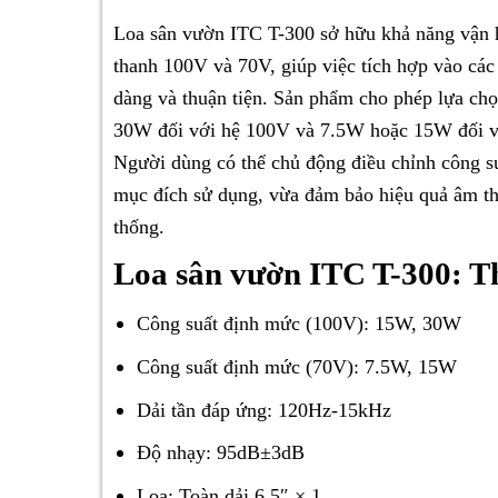
Loa sân vườn ITC T-300 sở hữu khả năng vận hà
thanh 100V và 70V, giúp việc tích hợp vào các
dàng và thuận tiện. Sản phẩm cho phép lựa c
30W đối với hệ 100V và 7.5W hoặc 15W đối vớ
Người dùng có thể chủ động điều chỉnh công su
mục đích sử dụng, vừa đảm bảo hiệu quả âm tha
thống.
Loa sân vườn ITC T-300: T
Công suất định mức (100V): 15W, 30W
Công suất định mức (70V): 7.5W, 15W
Dải tần đáp ứng: 120Hz-15kHz
Độ nhạy: 95dB±3dB
Loa: Toàn dải 6.5″ × 1