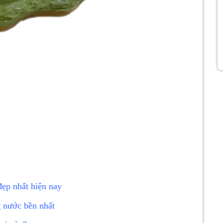
g
 đẹp nhất hiện nay
g nước bền nhất