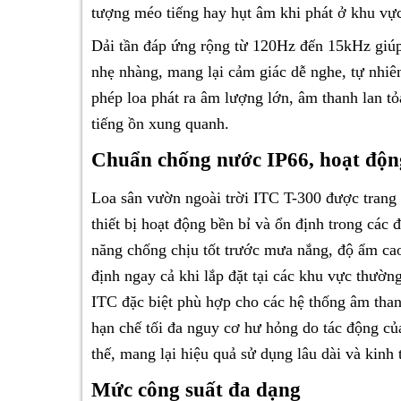
tượng méo tiếng hay hụt âm khi phát ở khu vực
Dải tần đáp ứng rộng từ 120Hz đến 15kHz giúp 
nhẹ nhàng, mang lại cảm giác dễ nghe, tự nhi
phép loa phát ra âm lượng lớn, âm thanh lan tỏ
tiếng ồn xung quanh.
Chuẩn chống nước IP66, hoạt động
Loa sân vườn ngoài trời ITC T-300 được trang
thiết bị hoạt động bền bỉ và ổn định trong các 
năng chống chịu tốt trước mưa nắng, độ ẩm cao
định ngay cả khi lắp đặt tại các khu vực thường
ITC
đặc biệt phù hợp cho các hệ thống âm thanh 
hạn chế tối đa nguy cơ hư hỏng do tác động của
thế, mang lại hiệu quả sử dụng lâu dài và kinh
Mức công suất đa dạng