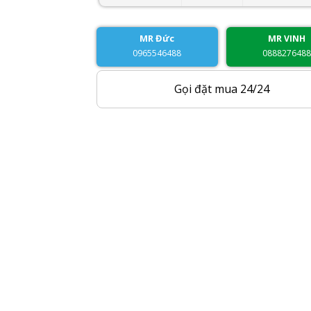
MR Đức
MR VINH
0965546488
088827648
Gọi đặt mua 24/24