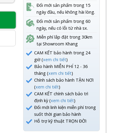
Đổi mới sản phẩm trong 15
ngày đầu, nếu không hài lòng.
Đổi mới sản phẩm trong 60
8
ngày, nếu có lỗi từ nhà sx.
Miễn phí lắp đặt trong 30km
tại Showroom Khang
CAM KẾT bảo hành trong 24
giờ (
xem chi tiết
)
Bảo hành MIỄN PHÍ 12 - 36
tháng (
xem chi tiết
)
Chính sách bảo hành TẬN NƠI
(
xem chi tiết
)
CAM KẾT chính sách bảo trì
định kỳ (
xem chi tiết
)
Đổi mới linh kiện miễn phí trong
suốt thời gian bảo hành
Hỗ trợ kỹ thuật TRỌN ĐỜI