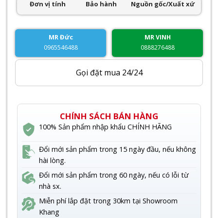
Đơn vị tính
Bảo hành
Nguồn gốc/Xuất xứ
23,500,000₫.
MR Đức
MR VINH
0965546488
0888276488
Gọi đặt mua 24/24
CHÍNH SÁCH BÁN HÀNG
100% Sản phẩm nhập khẩu CHÍNH HÃNG
Đổi mới sản phẩm trong 15 ngày đầu, nếu không
hài lòng.
Đổi mới sản phẩm trong 60 ngày, nếu có lỗi từ
nhà sx.
Miễn phí lắp đặt trong 30km tại Showroom
Khang