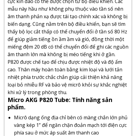
cực kín đáo có thể được chọn từ bộ điều khiển. Các
mẫu này hầu như không phụ thuộc vào tần số nên
âm thanh phản xạ được tái tạo chính xác và không bị
biến dạng. Cũng nằm trên bộ điều khiển, bạn sẽ tìm
thấy bộ lọc cắt thấp có thể chuyển đổi ở tần số 80 Hz
để giúp giảm tiếng ồn ầm ầm và gió, đồng thời một
miếng đệm 20 dB có thể chuyển đổi để ghi các nguồn
âm thanh lớn mà không bị méo tiếng khi ở gần.
P820 ​​được chế tạo để chịu được nhiệt độ và độ ẩm
cao. Thân máy hoàn toàn bằng kim loại và lưới tản
nhiệt phía trước chắc chắn giúp cải thiện khả năng
loại bỏ nhiễu RF và bảo vệ micrô khỏi sự khắc nghiệt
khi xử lý trong phòng thu.
Micro AKG P820 Tube: Tính năng sản
phẩm.
Micrô dạng ống địa chỉ bên có màng chắn lớn phủ
vàng kép 1” để ngăn chặn đoản mạch tới điện cực
phía sau ở mức áp suất âm thanh cao