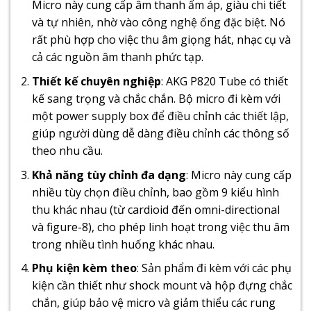
Micro này cung cấp âm thanh ấm áp, giàu chi tiết
và tự nhiên, nhờ vào công nghệ ống đặc biệt. Nó
rất phù hợp cho việc thu âm giọng hát, nhạc cụ và
cả các nguồn âm thanh phức tạp.
Thiết kế chuyên nghiệp
: AKG P820 Tube có thiết
kế sang trọng và chắc chắn. Bộ micro đi kèm với
một power supply box để điều chỉnh các thiết lập,
giúp người dùng dễ dàng điều chỉnh các thông số
theo nhu cầu.
Khả năng tùy chỉnh đa dạng
: Micro này cung cấp
nhiều tùy chọn điều chỉnh, bao gồm 9 kiểu hình
thu khác nhau (từ cardioid đến omni-directional
và figure-8), cho phép linh hoạt trong việc thu âm
trong nhiều tình huống khác nhau.
Phụ kiện kèm theo
: Sản phẩm đi kèm với các phụ
kiện cần thiết như shock mount và hộp đựng chắc
chắn, giúp bảo vệ micro và giảm thiểu các rung