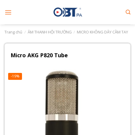
Skip
to
content
Trang chủ
/
ÂM THANH HỘI TRƯỜNG
/
MICRO KHÔNG DÂY CẦM TAY
Micro AKG P820 Tube
-19%