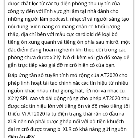
được chắt lọc từ các tụ điện phòng thu uy tín của
công ty đến với lĩnh vực ghi âm tại nhà dành cho
những người làm podcast, nhạc sĩ và người sáng tạo
nội dung. Viên nang có màng chắn có khối lượng
thấp, địa chỉ bên với mẫu cực cardioid để loại bỏ
tiếng ồn xung quanh và tiếng ồn phía sau micrô, một
đặc điểm đáng hoan nghênh khi theo dõi trong các
phòng chưa được xử lý. Nó đi kèm với giá đỡ xoay để
gắn trực tiếp vào giá đỡ micrô hiện có của bạn.
Đáp ứng tần số tuyến tính mở rộng của AT2020 cho
phép linh hoạt tái tạo chính xác các tín hiệu từ nhiều
nguồn khác nhau như giọng hát, lời nói và nhạc cụ.
Xử lý SPL cao và dải động rộng cho phép AT2020 thu
được các tín hiệu lớn với tiếng ồn và độ méo tiếng tối
thiểu. Vì AT2020 là tụ điện trạng thái rắn có đầu ra
XLR nên nó phải được ghép nối với bộ tiền khuếch
đại micrô được trang bị XLR có khả năng gửi nguồn
điện ảo 48V.