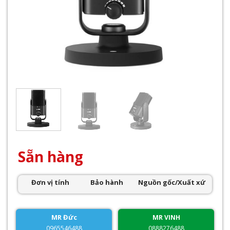
Sẵn hàng
Đơn vị tính
Bảo hành
Nguồn gốc/Xuất xứ
MR Đức
MR VINH
0965546488
0888276488