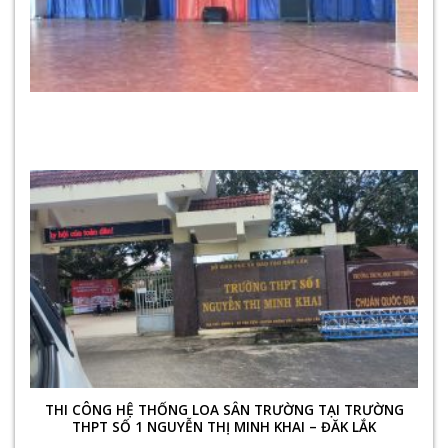
THI CÔNG HỆ THỐNG LOA SÂN TRƯỜNG TẠI TRƯỜNG
THPT SỐ 1 NGUYỄN THỊ MINH KHAI – ĐĂK LẮK