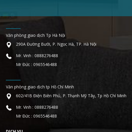
Văn phòng giao dịch Tp Hà Nội
290A Đường Bưởi, P. Ngọc Hà, TP. Hà Nội
Mr. Vinh : 0888276488
Mr Đức : 0965546488
Văn phòng giao dịch tp Hồ Chí Minh
602/41B Điện Biên Phủ, P. Thạnh Mỹ Tây, Tp Hồ Chí Minh
Mr. Vinh : 0888276488
Mr Đức : 0965546488
DỊCH VỤ