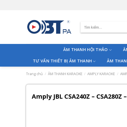
Skip
to
content
Tìm
kiếm:
ÂM THANH HỘI THẢO
Â
TƯ VẤN THIẾT BỊ ÂM THANH
ÂM THAN
Trang chủ
/
ÂM THANH KARAOKE
/
AMPLY KARAOKE
/
AMP
Amply JBL CSA240Z – CSA280Z 