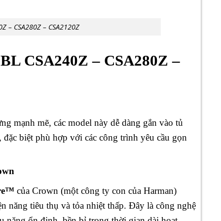
0Z – CSA280Z – CSA2120Z
 JBL CSA240Z – CSA280Z –
ưng mạnh mẽ, các model này dễ dàng gắn vào tủ
, đặc biệt phù hợp với các công trình yêu cầu gọn
rown
re™
của Crown (một công ty con của Harman)
n năng tiêu thụ và tỏa nhiệt thấp. Đây là công nghệ
u năng ổn định, bền bỉ trong thời gian dài hoạt