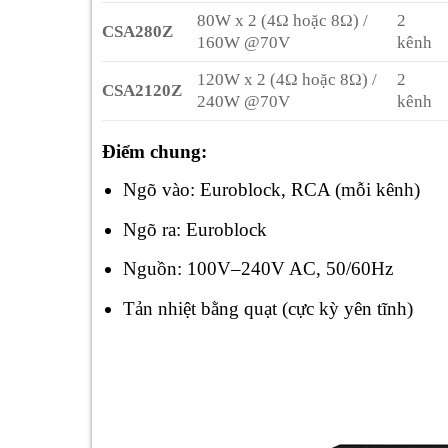
80W x 2 (4Ω hoặc 8Ω) /
2
CSA280Z
160W @70V
kênh
120W x 2 (4Ω hoặc 8Ω) /
2
CSA2120Z
240W @70V
kênh
Điểm chung:
Ngõ vào: Euroblock, RCA (mỗi kênh)
Ngõ ra: Euroblock
Nguồn: 100V–240V AC, 50/60Hz
Tản nhiệt bằng quạt (cực kỳ yên tĩnh)