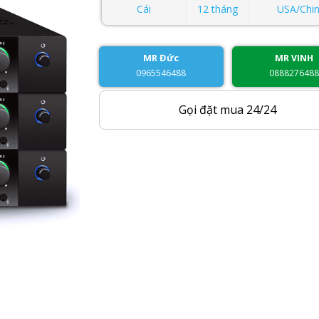
Cái
12 tháng
USA/Chi
MR Đức
MR VINH
0965546488
088827648
Gọi đặt mua 24/24