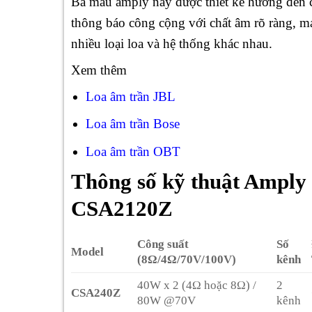
Ba mẫu amply này được thiết kế hướng đến 
thông báo công cộng với chất âm rõ ràng, m
nhiều loại loa và hệ thống khác nhau.
Xem thêm
Loa âm trần JBL
Loa âm trần Bose
Loa âm trần OBT
Thông số kỹ thuật Ampl
CSA2120Z
Công suất
Số
Model
(8Ω/4Ω/70V/100V)
kênh
40W x 2 (4Ω hoặc 8Ω) /
2
CSA240Z
80W @70V
kênh