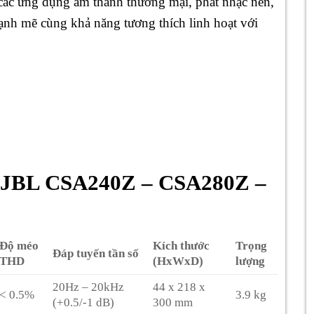
các ứng dụng âm thanh thương mại, phát nhạc nền,
ạnh mẽ cùng khả năng tương thích linh hoạt với
y JBL CSA240Z – CSA280Z –
Độ méo
Kích thước
Trọng
Đáp tuyến tần số
THD
(HxWxD)
lượng
20Hz – 20kHz
44 x 218 x
< 0.5%
3.9 kg
(+0.5/-1 dB)
300 mm