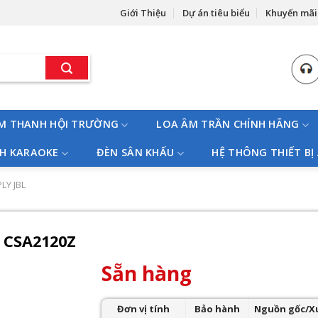
Giới Thiệu
Dự án tiêu biểu
Khuyến mãi
M THANH HỘI TRƯỜNG
LOA ÂM TRẦN CHÍNH HÃNG
H KARAOKE
ĐÈN SÂN KHẤU
HỆ THÔNG THIẾT BỊ
LY JBL
– CSA2120Z
Sẵn hàng
Đơn vị tính
Bảo hành
Nguồn gốc/X